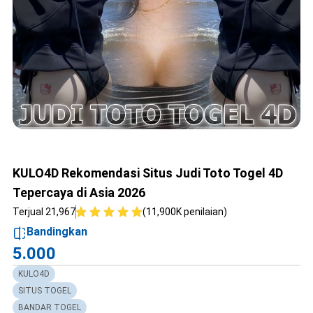
KULO4D Rekomendasi Situs Judi Toto Togel 4D
Tepercaya di Asia 2026
Terjual 21,967
(11,900K penilaian)
Bandingkan
5.000
KULO4D
SITUS TOGEL
BANDAR TOGEL