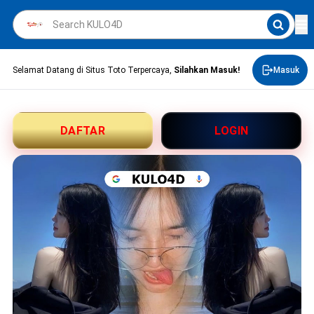
Selamat Datang di Situs Toto Terpercaya,
Silahkan Masuk!
Masuk
DAFTAR
LOGIN