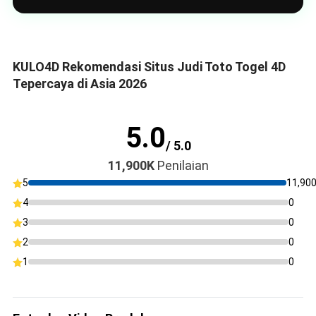
KULO4D Rekomendasi Situs Judi Toto Togel 4D
Tepercaya di Asia 2026
5.0
/ 5.0
11,900K
Penilaian
5
11,90
4
0
3
0
2
0
1
0