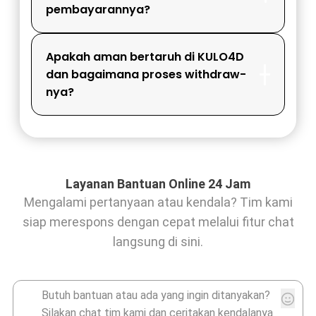
pembayarannya?
Apakah aman bertaruh di KULO4D
dan bagaimana proses withdraw-
nya?
Layanan Bantuan Online 24 Jam
Mengalami pertanyaan atau kendala? Tim kami
siap merespons dengan cepat melalui fitur chat
langsung di sini.