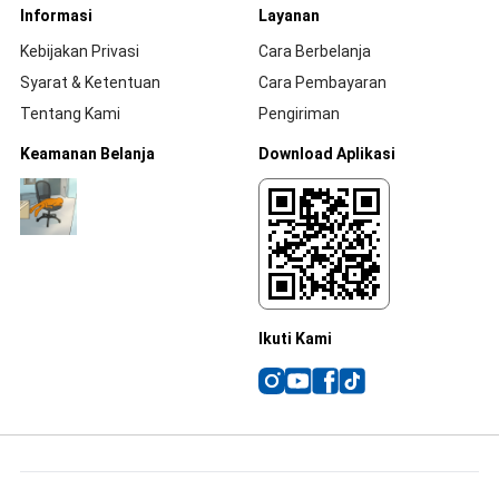
Informasi
Layanan
Kebijakan Privasi
Cara Berbelanja
Syarat & Ketentuan
Cara Pembayaran
Tentang Kami
Pengiriman
Keamanan Belanja
Download Aplikasi
Ikuti Kami