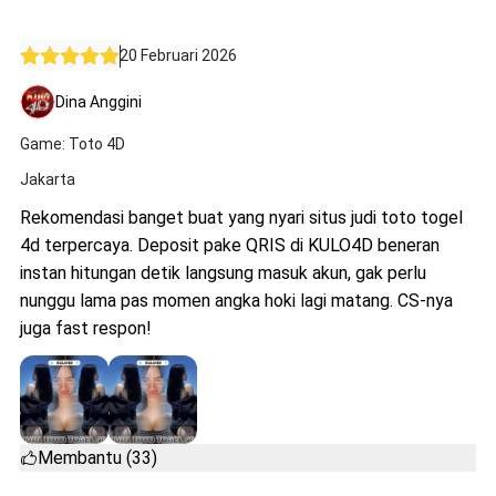
20 Februari 2026
Dina Anggini
Game: Toto 4D
Jakarta
Rekomendasi banget buat yang nyari situs judi toto togel
4d terpercaya. Deposit pake QRIS di KULO4D beneran
instan hitungan detik langsung masuk akun, gak perlu
nunggu lama pas momen angka hoki lagi matang. CS-nya
juga fast respon!
Membantu (33)