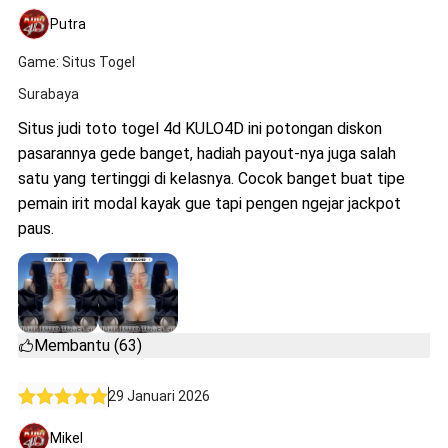
Putra
Game: Situs Togel
Surabaya
Situs judi toto togel 4d KULO4D ini potongan diskon
pasarannya gede banget, hadiah payout-nya juga salah
satu yang tertinggi di kelasnya. Cocok banget buat tipe
pemain irit modal kayak gue tapi pengen ngejar jackpot
paus.
Membantu (63)
29 Januari 2026
Mikel