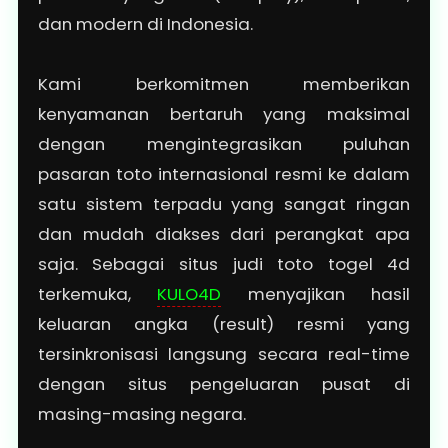
dan modern di Indonesia.
Kami berkomitmen memberikan
kenyamanan bertaruh yang maksimal
dengan mengintegrasikan puluhan
pasaran toto internasional resmi ke dalam
satu sistem terpadu yang sangat ringan
dan mudah diakses dari perangkat apa
saja. Sebagai situs judi toto togel 4d
terkemuka,
KULO4D
menyajikan hasil
keluaran angka (result) resmi yang
tersinkronisasi langsung secara real-time
dengan situs pengeluaran pusat di
masing-masing negara.