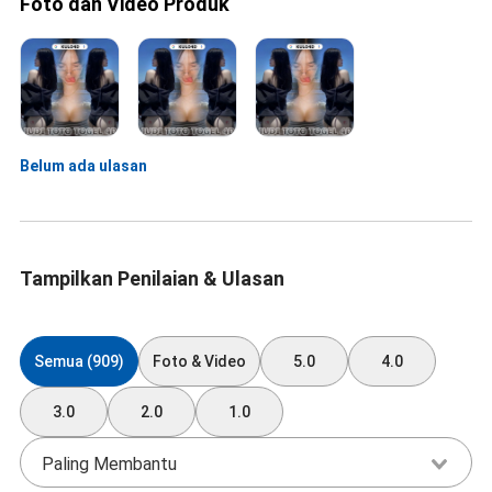
Foto dan Video Produk
Belum ada ulasan
Tampilkan Penilaian & Ulasan
Semua (909)
Foto & Video
5.0
4.0
3.0
2.0
1.0
Paling Membantu