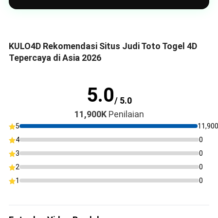
KULO4D Rekomendasi Situs Judi Toto Togel 4D
Tepercaya di Asia 2026
5.0
/ 5.0
11,900K
Penilaian
5
11,90
4
0
3
0
2
0
1
0