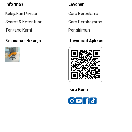
Informasi
Layanan
Kebijakan Privasi
Cara Berbelanja
Syarat & Ketentuan
Cara Pembayaran
Tentang Kami
Pengiriman
Keamanan Belanja
Download Aplikasi
Ikuti Kami