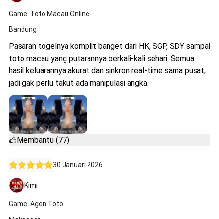
Game: Toto Macau Online
Bandung
Pasaran togelnya komplit banget dari HK, SGP, SDY sampai
toto macau yang putarannya berkali-kali sehari. Semua
hasil keluarannya akurat dan sinkron real-time sama pusat,
jadi gak perlu takut ada manipulasi angka.
Membantu (77)
30 Januari 2026
Kimi
Game: Agen Toto