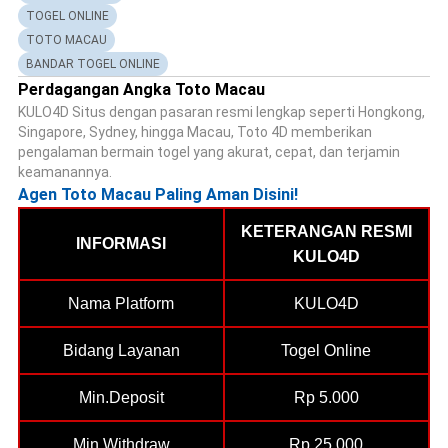
TOGEL ONLINE
TOTO MACAU
BANDAR TOGEL ONLINE
Perdagangan Angka Toto Macau
KULO4D Situs dengan pasaran resmi lengkap seperti Hongkong,
Singapore, Sydney, hingga Macau, Toto 4D memberikan
pengalaman bermain togel yang akurat, cepat, dan terjamin
keamanannya.
Agen Toto Macau Paling Aman Disini!
KETERANGAN RESMI
INFORMASI
KULO4D
Nama Platform
KULO4D
Bidang Layanan
Togel Online
Min.Deposit
Rp 5.000
Min.Withdraw
Rp 25.000