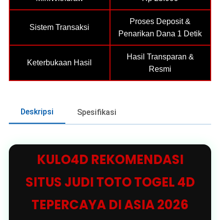
Proses Deposit &
Sistem Transaksi
Penarikan Dana 1 Detik
Hasil Transparan &
Keterbukaan Hasil
Resmi
Deskripsi
Spesifikasi
KULO4D REKOMENDASI
SITUS JUDI TOTO TOGEL 4D
TEPERCAYA DI ASIA 2026