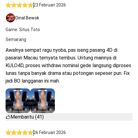
23 Februari 2026
Dinal Bewok
Game: Situs Toto
Semarang
Awalnya sempat ragu nyoba, pas iseng pasang 4D di
pasaran Macau ternyata tembus. Untung mainnya di
KULO4D, proses withdraw nominal gede langsung diproses
lunas tanpa banyak drama atau potongan sepeser pun. Fix
jadi BO langganan ini mah.
Membantu (41)
26 Februari 2026