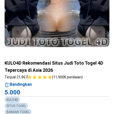
KULO4D Rekomendasi Situs Judi Toto Togel 4D
Tepercaya di Asia 2026
Terjual 21,967
(11,900K penilaian)
Bandingkan
5.000
KULO4D
SITUS TOGEL
BANDAR TOGEL