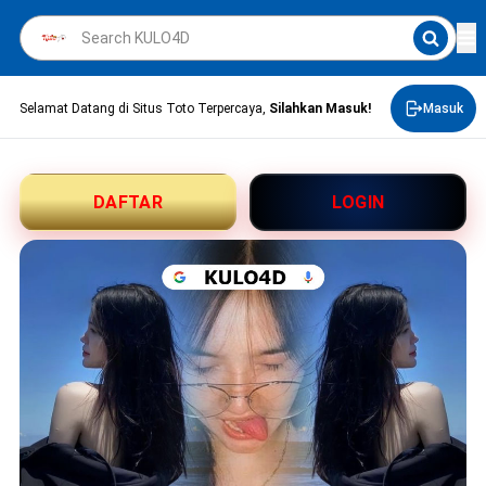
Selamat Datang di Situs Toto Terpercaya,
Silahkan Masuk!
Masuk
DAFTAR
LOGIN