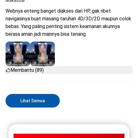
Makassar
Webnya enteng banget diakses dari HP, gak ribet
navigasinya buat masang taruhan 4D/3D/2D maupun colok
bebas. Yang paling penting sistem keamanan akunnya
berasa aman jadi mainnya bisa tenang.
Membantu (89)
Lihat Semua