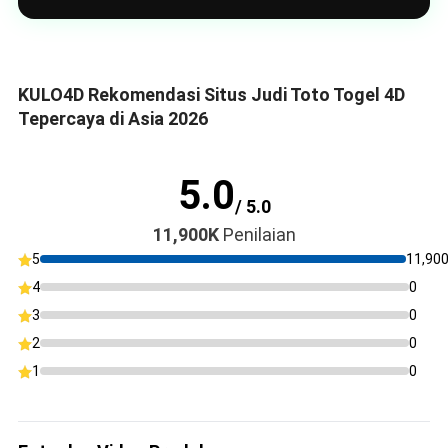
KULO4D Rekomendasi Situs Judi Toto Togel 4D
Tepercaya di Asia 2026
5.0
/ 5.0
11,900K
Penilaian
5
11,90
4
0
3
0
2
0
1
0