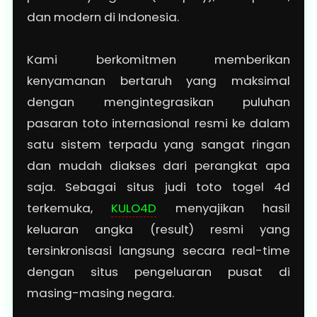
dan modern di Indonesia.
Kami berkomitmen memberikan
kenyamanan bertaruh yang maksimal
dengan mengintegrasikan puluhan
pasaran toto internasional resmi ke dalam
satu sistem terpadu yang sangat ringan
dan mudah diakses dari perangkat apa
saja. Sebagai situs judi toto togel 4d
terkemuka,
KULO4D
menyajikan hasil
keluaran angka (result) resmi yang
tersinkronisasi langsung secara real-time
dengan situs pengeluaran pusat di
masing-masing negara.