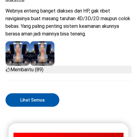
Makassar
Webnya enteng banget diakses dari HP, gak ribet
navigasinya buat masang taruhan 4D/3D/2D maupun colok
bebas. Yang paling penting sistem keamanan akunnya
berasa aman jadi mainnya bisa tenang.
Membantu (89)
Lihat Semua