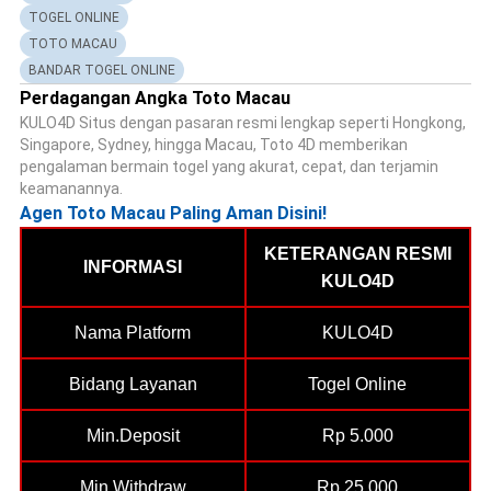
TOGEL ONLINE
TOTO MACAU
BANDAR TOGEL ONLINE
Perdagangan Angka Toto Macau
KULO4D Situs dengan pasaran resmi lengkap seperti Hongkong,
Singapore, Sydney, hingga Macau, Toto 4D memberikan
pengalaman bermain togel yang akurat, cepat, dan terjamin
keamanannya.
Agen Toto Macau Paling Aman Disini!
KETERANGAN RESMI
INFORMASI
KULO4D
Nama Platform
KULO4D
Bidang Layanan
Togel Online
Min.Deposit
Rp 5.000
Min.Withdraw
Rp 25.000