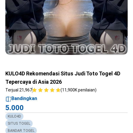
KULO4D Rekomendasi Situs Judi Toto Togel 4D
Tepercaya di Asia 2026
Terjual 21,967
(11,900K penilaian)
Bandingkan
5.000
KULO4D
SITUS TOGEL
BANDAR TOGEL