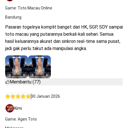
Game: Toto Macau Online
Bandung
Pasaran togelnya komplit banget dari HK, SGP, SDY sampai
toto macau yang putarannya berkali-kali sehari. Semua
hasil keluarannya akurat dan sinkron real-time sama pusat,
jadi gak perlu takut ada manipulasi angka.
Membantu (77)
30 Januari 2026
Kimi
Game: Agen Toto