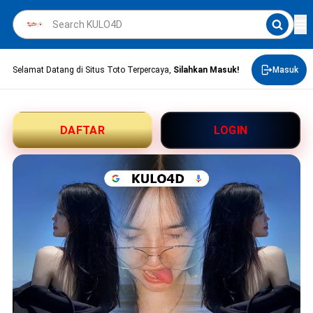
Selamat Datang di Situs Toto Terpercaya,
Silahkan Masuk!
Masuk
DAFTAR
LOGIN