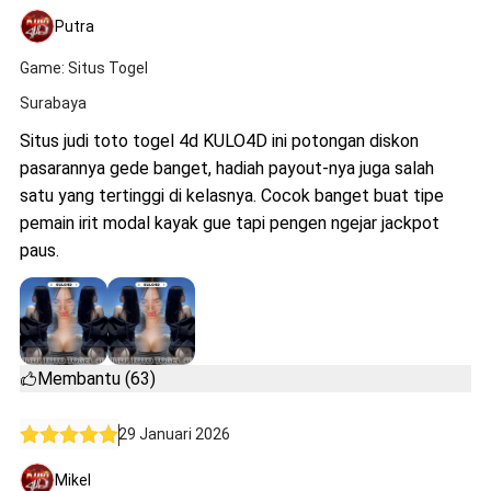
Putra
Game: Situs Togel
Surabaya
Situs judi toto togel 4d KULO4D ini potongan diskon
pasarannya gede banget, hadiah payout-nya juga salah
satu yang tertinggi di kelasnya. Cocok banget buat tipe
pemain irit modal kayak gue tapi pengen ngejar jackpot
paus.
Membantu (63)
29 Januari 2026
Mikel