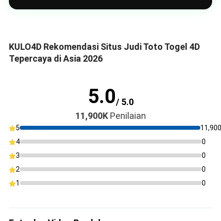
KULO4D Rekomendasi Situs Judi Toto Togel 4D
Tepercaya di Asia 2026
5.0
/ 5.0
11,900K
Penilaian
5
11,90
4
0
3
0
2
0
1
0