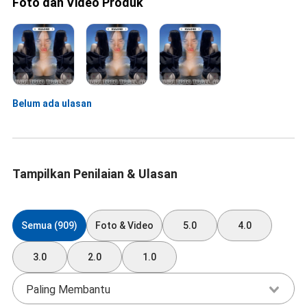
Foto dan Video Produk
Belum ada ulasan
Tampilkan Penilaian & Ulasan
Semua (909)
Foto & Video
5.0
4.0
3.0
2.0
1.0
Paling Membantu