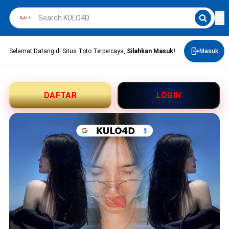
Selamat Datang di Situs Toto Terpercaya,
Silahkan Masuk!
Masuk
DAFTAR
LOGIN