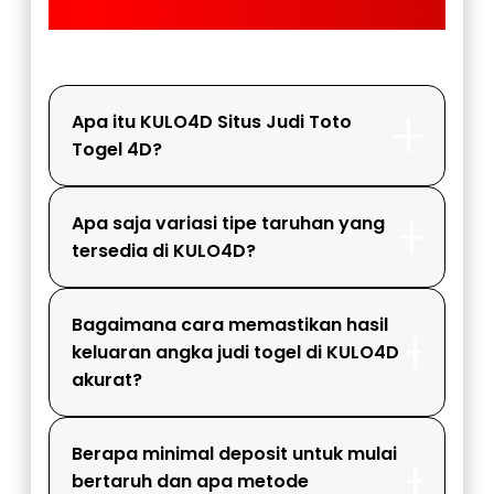
FAQ KULO4D
Apa itu KULO4D Situs Judi Toto
Togel 4D?
Apa saja variasi tipe taruhan yang
tersedia di KULO4D?
Bagaimana cara memastikan hasil
keluaran angka judi togel di KULO4D
akurat?
Berapa minimal deposit untuk mulai
bertaruh dan apa metode