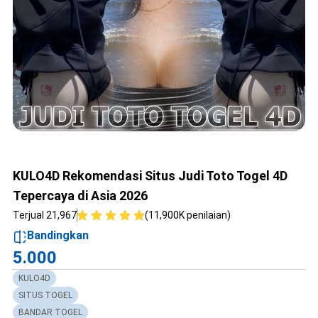
KULO4D Rekomendasi Situs Judi Toto Togel 4D
Tepercaya di Asia 2026
Terjual 21,967
(11,900K penilaian)
Bandingkan
5.000
KULO4D
SITUS TOGEL
BANDAR TOGEL