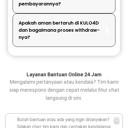
pembayarannya?
Apakah aman bertaruh di KULO4D
dan bagaimana proses withdraw-
nya?
Layanan Bantuan Online 24 Jam
Mengalami pertanyaan atau kendala? Tim kami
siap merespons dengan cepat melalui fitur chat
langsung di sini.