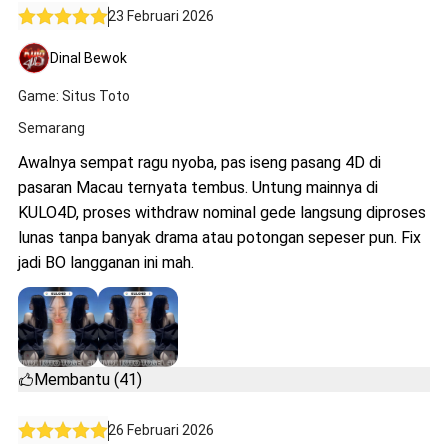
23 Februari 2026
Dinal Bewok
Game: Situs Toto
Semarang
Awalnya sempat ragu nyoba, pas iseng pasang 4D di
pasaran Macau ternyata tembus. Untung mainnya di
KULO4D, proses withdraw nominal gede langsung diproses
lunas tanpa banyak drama atau potongan sepeser pun. Fix
jadi BO langganan ini mah.
Membantu (41)
26 Februari 2026