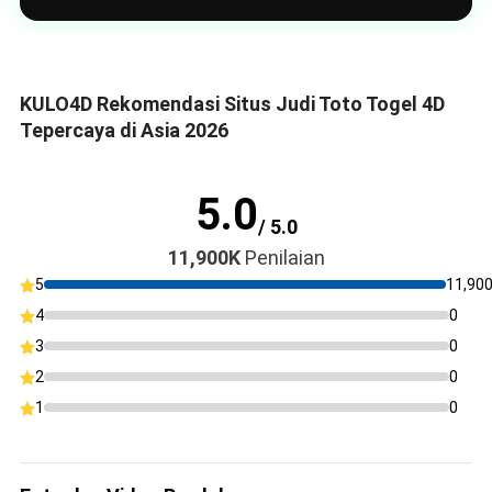
KULO4D Rekomendasi Situs Judi Toto Togel 4D
Tepercaya di Asia 2026
5.0
/ 5.0
11,900K
Penilaian
5
11,90
4
0
3
0
2
0
1
0