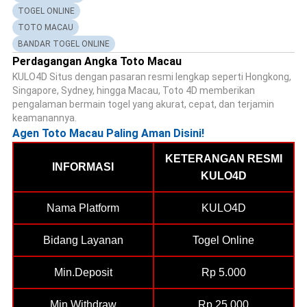
TOGEL ONLINE
TOTO MACAU
BANDAR TOGEL ONLINE
Perdagangan Angka Toto Macau
KULO4D Situs dengan pasaran resmi lengkap seperti Hongkong,
Singapore, Sydney, hingga Macau, Toto 4D memberikan
pengalaman bermain togel yang akurat, cepat, dan terjamin
keamanannya.
Agen Toto Macau Paling Aman Disini!
KETERANGAN RESMI
INFORMASI
KULO4D
Nama Platform
KULO4D
Bidang Layanan
Togel Online
Min.Deposit
Rp 5.000
Min.Withdraw
Rp 25.000