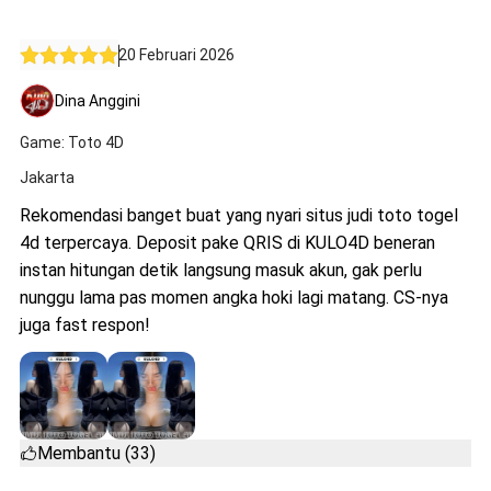
20 Februari 2026
Dina Anggini
Game: Toto 4D
Jakarta
Rekomendasi banget buat yang nyari situs judi toto togel
4d terpercaya. Deposit pake QRIS di KULO4D beneran
instan hitungan detik langsung masuk akun, gak perlu
nunggu lama pas momen angka hoki lagi matang. CS-nya
juga fast respon!
Membantu (33)