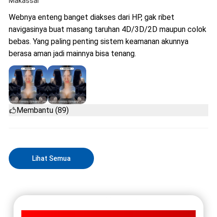
Makassar
Webnya enteng banget diakses dari HP, gak ribet
navigasinya buat masang taruhan 4D/3D/2D maupun colok
bebas. Yang paling penting sistem keamanan akunnya
berasa aman jadi mainnya bisa tenang.
Membantu (89)
Lihat Semua