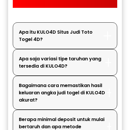
FAQ KULO4D
Apa itu KULO4D Situs Judi Toto
Togel 4D?
Apa saja variasi tipe taruhan yang
tersedia di KULO4D?
Bagaimana cara memastikan hasil
keluaran angka judi togel di KULO4D
akurat?
Berapa minimal deposit untuk mulai
bertaruh dan apa metode