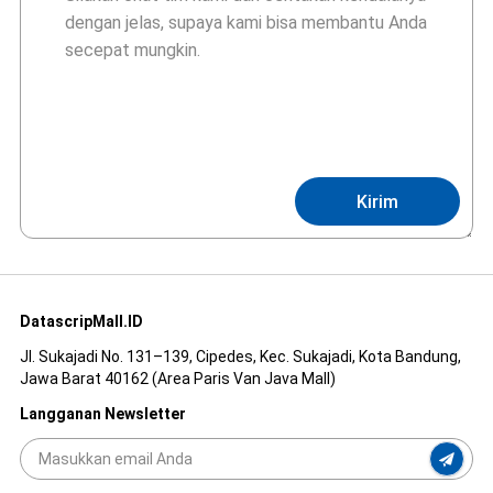
Kirim
DatascripMall.ID
Jl. Sukajadi No. 131–139, Cipedes, Kec. Sukajadi, Kota Bandung,
Jawa Barat 40162 (Area Paris Van Java Mall)
Langganan Newsletter