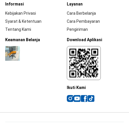
Informasi
Layanan
Kebijakan Privasi
Cara Berbelanja
Syarat & Ketentuan
Cara Pembayaran
Tentang Kami
Pengiriman
Keamanan Belanja
Download Aplikasi
Ikuti Kami