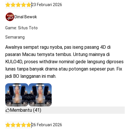
23 Februari 2026
Dinal Bewok
Game: Situs Toto
Semarang
Awalnya sempat ragu nyoba, pas iseng pasang 4D di
pasaran Macau ternyata tembus. Untung mainnya di
KULO4D, proses withdraw nominal gede langsung diproses
lunas tanpa banyak drama atau potongan sepeser pun. Fix
jadi BO langganan ini mah.
Membantu (41)
26 Februari 2026