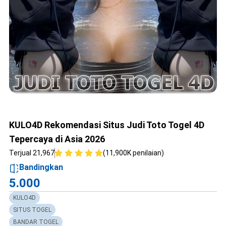
KULO4D Rekomendasi Situs Judi Toto Togel 4D
Tepercaya di Asia 2026
Terjual 21,967
(11,900K penilaian)
Bandingkan
5.000
KULO4D
SITUS TOGEL
BANDAR TOGEL