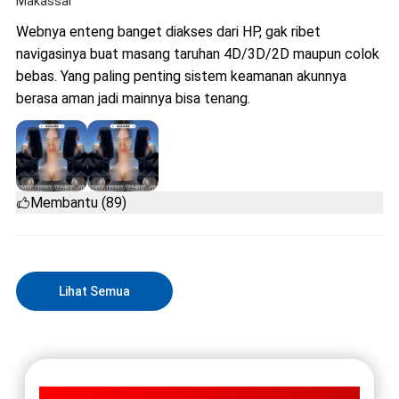
Makassar
Webnya enteng banget diakses dari HP, gak ribet
navigasinya buat masang taruhan 4D/3D/2D maupun colok
bebas. Yang paling penting sistem keamanan akunnya
berasa aman jadi mainnya bisa tenang.
Membantu (89)
Lihat Semua