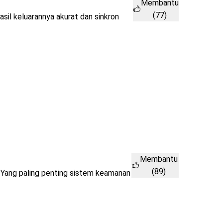
Membantu
(77)
sil keluarannya akurat dan sinkron
Membantu
(89)
 Yang paling penting sistem keamanan