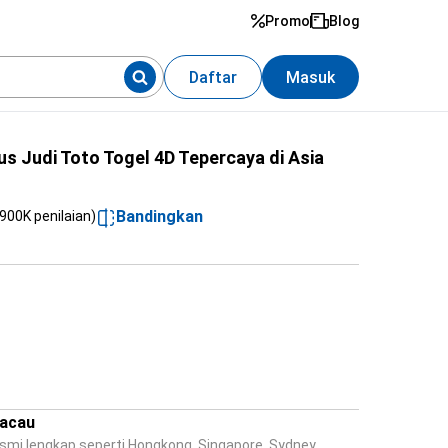
Promo
Blog
Daftar
Masuk
 Judi Toto Togel 4D Tepercaya di Asia
Bandingkan
900K penilaian)
acau
mi lengkap seperti Hongkong, Singapore, Sydney,