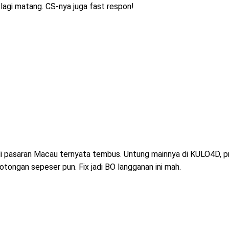
lagi matang. CS-nya juga fast respon!
i pasaran Macau ternyata tembus. Untung mainnya di KULO4D, 
tongan sepeser pun. Fix jadi BO langganan ini mah.