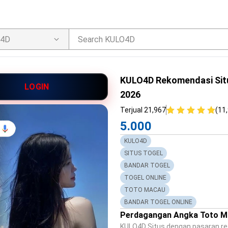
O4D
KULO4D Rekomendasi Situs
LOGIN
2026
Terjual 21,967
(11,
5.000
KULO4D
SITUS TOGEL
BANDAR TOGEL
TOGEL ONLINE
TOTO MACAU
BANDAR TOGEL ONLINE
Perdagangan Angka Toto M
KULO4D Situs dengan pasaran res