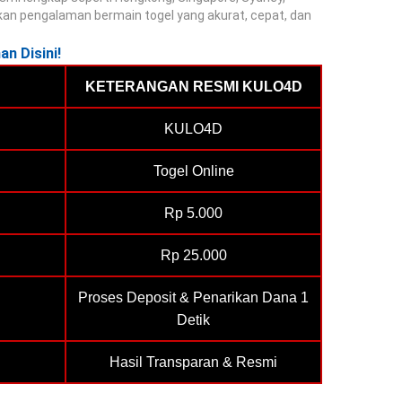
an pengalaman bermain togel yang akurat, cepat, dan
n Disini!
KETERANGAN RESMI KULO4D
KULO4D
Togel Online
Rp 5.000
Rp 25.000
Proses Deposit & Penarikan Dana 1
Detik
Hasil Transparan & Resmi