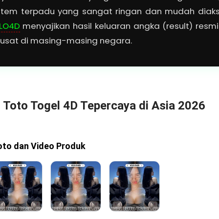
sistem terpadu yang sangat ringan dan mudah diaks
LO4D
menyajikan hasil keluaran angka (result) resmi
pusat di masing-masing negara.
Toto Togel 4D Tepercaya di Asia 2026
oto dan Video Produk