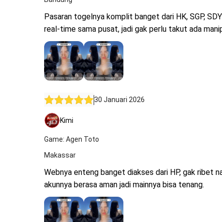
Pasaran togelnya komplit banget dari HK, SGP, SDY 
real-time sama pusat, jadi gak perlu takut ada mani
30 Januari 2026
Kimi
Game: Agen Toto
Makassar
Webnya enteng banget diakses dari HP, gak ribet 
akunnya berasa aman jadi mainnya bisa tenang.