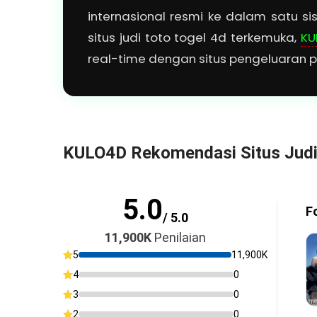
internasional resmi ke dalam satu 
situs judi toto togel 4d terkemuka,
KU
real-time dengan situs pengeluaran 
KULO4D Rekomendasi Situs Judi 
5.0
F
/ 5.0
11,900K
Penilaian
5
11,900K
4
0
3
0
2
0