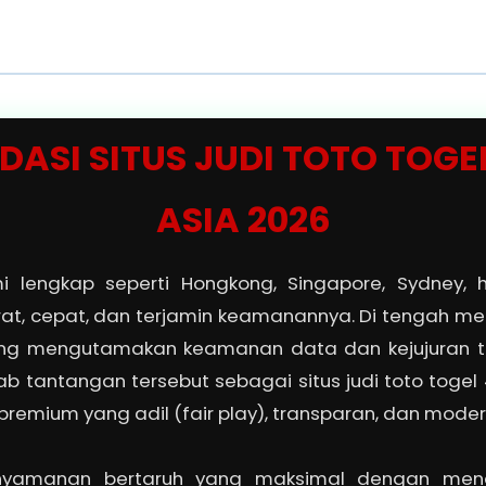
ASI SITUS JUDI TOTO TOGEL
ASIA 2026
 lengkap seperti Hongkong, Singapore, Sydney,
at, cepat, dan terjamin keamanannya. Di tengah me
yang mengutamakan keamanan data dan kejujuran tr
b tantangan tersebut sebagai situs judi toto togel
remium yang adil (fair play), transparan, dan modern
yamanan bertaruh yang maksimal dengan mengi