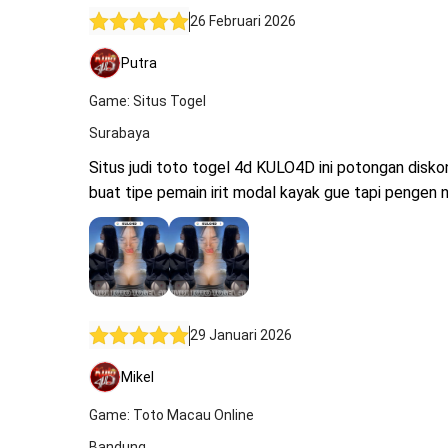
26 Februari 2026
Putra
Game: Situs Togel
Surabaya
Situs judi toto togel 4d KULO4D ini potongan disko
buat tipe pemain irit modal kayak gue tapi pengen n
29 Januari 2026
Mikel
Game: Toto Macau Online
Bandung