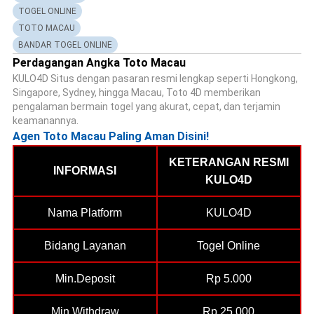
TOGEL ONLINE
TOTO MACAU
BANDAR TOGEL ONLINE
Perdagangan Angka Toto Macau
KULO4D Situs dengan pasaran resmi lengkap seperti Hongkong,
Singapore, Sydney, hingga Macau, Toto 4D memberikan
pengalaman bermain togel yang akurat, cepat, dan terjamin
keamanannya.
Agen Toto Macau Paling Aman Disini!
KETERANGAN RESMI
INFORMASI
KULO4D
Nama Platform
KULO4D
Bidang Layanan
Togel Online
Min.Deposit
Rp 5.000
Min.Withdraw
Rp 25.000