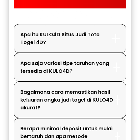
FAQ KULO4D
Apa itu KULO4D Situs Judi Toto
Togel 4D?
Apa saja variasi tipe taruhan yang
tersedia di KULO4D?
Bagaimana cara memastikan hasil
keluaran angka judi togel di KULO4D
akurat?
Berapa minimal deposit untuk mulai
bertaruh dan apa metode