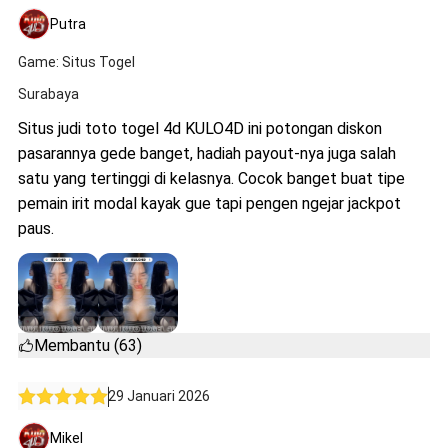
Putra
Game: Situs Togel
Surabaya
Situs judi toto togel 4d KULO4D ini potongan diskon
pasarannya gede banget, hadiah payout-nya juga salah
satu yang tertinggi di kelasnya. Cocok banget buat tipe
pemain irit modal kayak gue tapi pengen ngejar jackpot
paus.
Membantu (63)
29 Januari 2026
Mikel