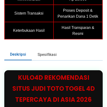
Proses Deposit &
Sistem Transaksi
Penarikan Dana 1 Detik
Hasil Transparan &
Keterbukaan Hasil
Resmi
Deskripsi
Spesifikasi
KULO4D REKOMENDASI
SITUS JUDI TOTO TOGEL 4D
TEPERCAYA DI ASIA 2026