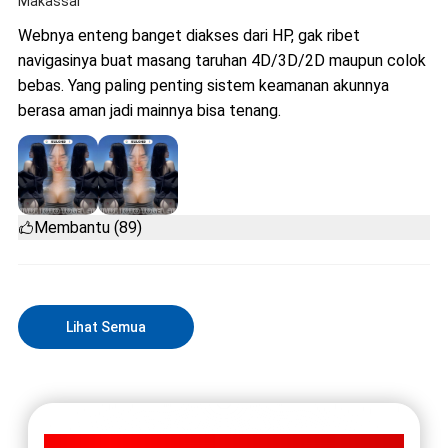
Makassar
Webnya enteng banget diakses dari HP, gak ribet
navigasinya buat masang taruhan 4D/3D/2D maupun colok
bebas. Yang paling penting sistem keamanan akunnya
berasa aman jadi mainnya bisa tenang.
Membantu (89)
Lihat Semua