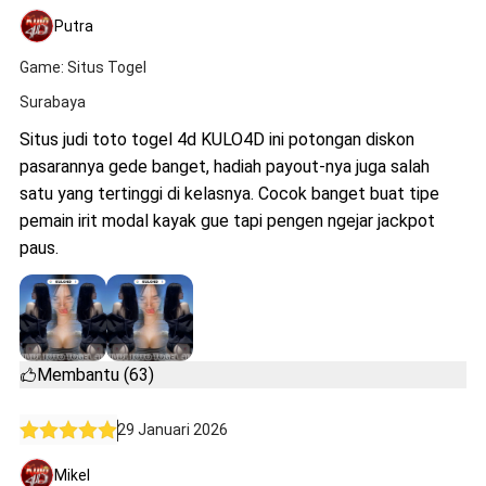
Putra
Game: Situs Togel
Surabaya
Situs judi toto togel 4d KULO4D ini potongan diskon
pasarannya gede banget, hadiah payout-nya juga salah
satu yang tertinggi di kelasnya. Cocok banget buat tipe
pemain irit modal kayak gue tapi pengen ngejar jackpot
paus.
Membantu (63)
29 Januari 2026
Mikel