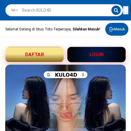
Selamat Datang di Situs Toto Terpercaya,
Silahkan Masuk!
Masuk
DAFTAR
LOGIN