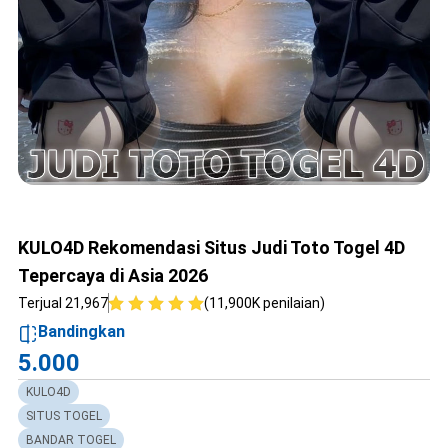
KULO4D Rekomendasi Situs Judi Toto Togel 4D
Tepercaya di Asia 2026
Terjual 21,967
(11,900K penilaian)
Bandingkan
5.000
KULO4D
SITUS TOGEL
BANDAR TOGEL