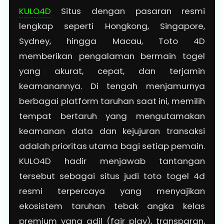
KULO4D
Situs dengan pasaran resmi
lengkap seperti Hongkong, Singapore,
Sydney, hingga Macau, Toto 4D
memberikan pengalaman bermain togel
yang akurat, cepat, dan terjamin
keamanannya. Di tengah menjamurnya
berbagai platform taruhan saat ini, memilih
tempat bertaruh yang mengutamakan
keamanan data dan kejujuran transaksi
adalah prioritas utama bagi setiap pemain.
KULO4D hadir menjawab tantangan
tersebut sebagai situs judi toto togel 4d
resmi terpercaya yang menyajikan
ekosistem taruhan tebak angka kelas
premium yang adil (fair play), transparan,