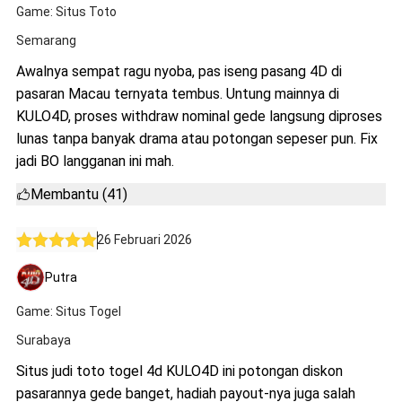
Game: Situs Toto
Semarang
Awalnya sempat ragu nyoba, pas iseng pasang 4D di
pasaran Macau ternyata tembus. Untung mainnya di
KULO4D, proses withdraw nominal gede langsung diproses
lunas tanpa banyak drama atau potongan sepeser pun. Fix
jadi BO langganan ini mah.
Membantu (41)
26 Februari 2026
Putra
Game: Situs Togel
Surabaya
Situs judi toto togel 4d KULO4D ini potongan diskon
pasarannya gede banget, hadiah payout-nya juga salah