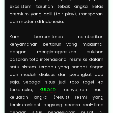
ekosistem taruhan tebak angka kelas
premium yang adil (fair play), transparan,
dan modern di Indonesia.
Kami berkomitmen memberikan
kenyamanan bertaruh yang maksimal
dengan mengintegrasikan puluhan
pasaran toto internasional resmi ke dalam
satu sistem terpadu yang sangat ringan
dan mudah diakses dari perangkat apa
saja. Sebagai situs judi toto togel 4d
terkemuka,
KULO4D
menyajikan hasil
keluaran angka (result) resmi yang
tersinkronisasi langsung secara real-time
dengan situs pengeluaran pusat di