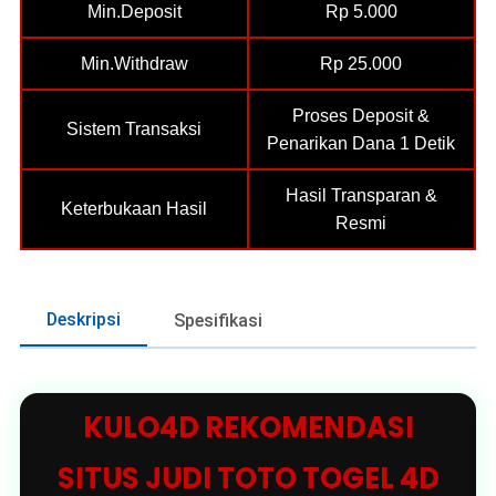
Min.Deposit
Rp 5.000
Min.Withdraw
Rp 25.000
Proses Deposit &
Sistem Transaksi
Penarikan Dana 1 Detik
Hasil Transparan &
Keterbukaan Hasil
Resmi
Deskripsi
Spesifikasi
KULO4D REKOMENDASI
SITUS JUDI TOTO TOGEL 4D