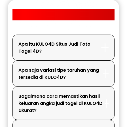
FAQ KULO4D
Apa itu KULO4D Situs Judi Toto
Togel 4D?
Apa saja variasi tipe taruhan yang
tersedia di KULO4D?
Bagaimana cara memastikan hasil
keluaran angka judi togel di KULO4D
akurat?