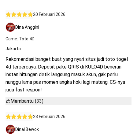
20 Februari 2026
Dina Anggini
Game: Toto 4D
Jakarta
Rekomendasi banget buat yang nyari situs judi toto togel
4d terpercaya. Deposit pake QRIS di KULO4D beneran
instan hitungan detik langsung masuk akun, gak perlu
nunggu lama pas momen angka hoki lagi matang. CS-nya
juga fast respon!
Membantu (33)
23 Februari 2026
Dinal Bewok