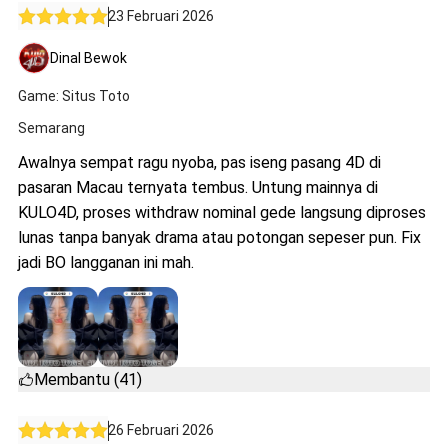
23 Februari 2026
Dinal Bewok
Game: Situs Toto
Semarang
Awalnya sempat ragu nyoba, pas iseng pasang 4D di
pasaran Macau ternyata tembus. Untung mainnya di
KULO4D, proses withdraw nominal gede langsung diproses
lunas tanpa banyak drama atau potongan sepeser pun. Fix
jadi BO langganan ini mah.
Membantu (41)
26 Februari 2026