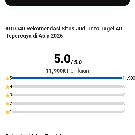
KULO4D Rekomendasi Situs Judi Toto Togel 4D
Tepercaya di Asia 2026
5.0
/ 5.0
11,900K
Penilaian
5
11,90
4
0
3
0
2
0
1
0