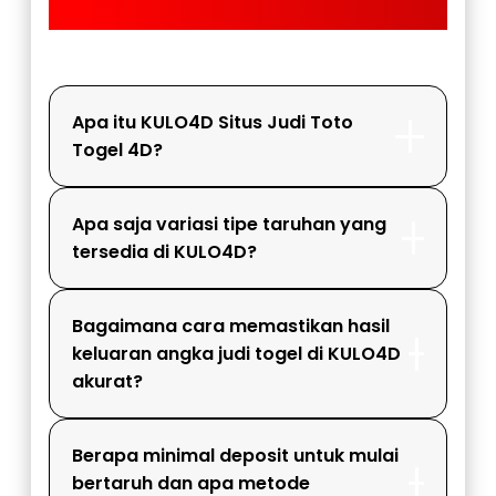
FAQ KULO4D
Apa itu KULO4D Situs Judi Toto
Togel 4D?
Apa saja variasi tipe taruhan yang
tersedia di KULO4D?
Bagaimana cara memastikan hasil
keluaran angka judi togel di KULO4D
akurat?
Berapa minimal deposit untuk mulai
bertaruh dan apa metode