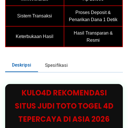
Proses Deposit &
Sistem Transaksi
Penarikan Dana 1 Detik
Hasil Transparan &
Keterbukaan Hasil
Resmi
Deskripsi
Spesifikasi
KULO4D REKOMENDASI
SITUS JUDI TOTO TOGEL 4D
TEPERCAYA DI ASIA 2026