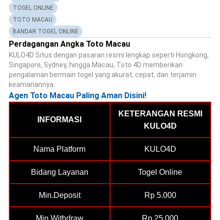
TOGEL ONLINE
TOTO MACAU
BANDAR TOGEL ONLINE
Perdagangan Angka Toto Macau
KULO4D Situs dengan pasaran resmi lengkap seperti Hongkong,
Singapore, Sydney, hingga Macau, Toto 4D memberikan
pengalaman bermain togel yang akurat, cepat, dan terjamin
keamanannya.
Agen Toto Macau Paling Aman Disini!
KETERANGAN RESMI
INFORMASI
KULO4D
Nama Platform
KULO4D
Bidang Layanan
Togel Online
Min.Deposit
Rp 5.000
Min.Withdraw
Rp 25.000