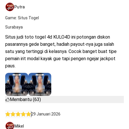
Putra
Game: Situs Togel
Surabaya
Situs judi toto togel 4d KULO4D ini potongan diskon
pasarannya gede banget, hadiah payout-nya juga salah
satu yang tertinggi di kelasnya. Cocok banget buat tipe
pemain irit modal kayak gue tapi pengen ngejar jackpot
paus.
Membantu (63)
29 Januari 2026
Mikel