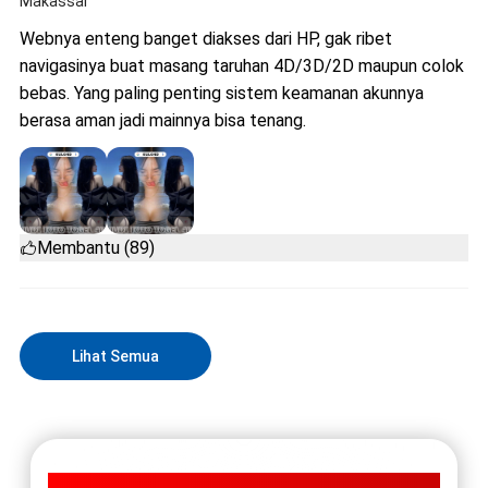
Makassar
Webnya enteng banget diakses dari HP, gak ribet
navigasinya buat masang taruhan 4D/3D/2D maupun colok
bebas. Yang paling penting sistem keamanan akunnya
berasa aman jadi mainnya bisa tenang.
Membantu (89)
Lihat Semua