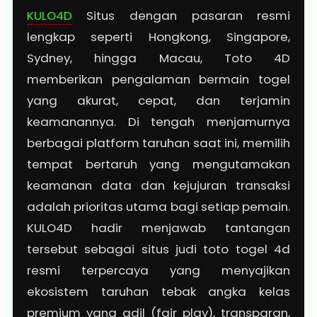
KULO4D
Situs dengan pasaran resmi
lengkap seperti Hongkong, Singapore,
Sydney, hingga Macau, Toto 4D
memberikan pengalaman bermain togel
yang akurat, cepat, dan terjamin
keamanannya. Di tengah menjamurnya
berbagai platform taruhan saat ini, memilih
tempat bertaruh yang mengutamakan
keamanan data dan kejujuran transaksi
adalah prioritas utama bagi setiap pemain.
KULO4D hadir menjawab tantangan
tersebut sebagai situs judi toto togel 4d
resmi terpercaya yang menyajikan
ekosistem taruhan tebak angka kelas
premium yang adil (fair play), transparan,