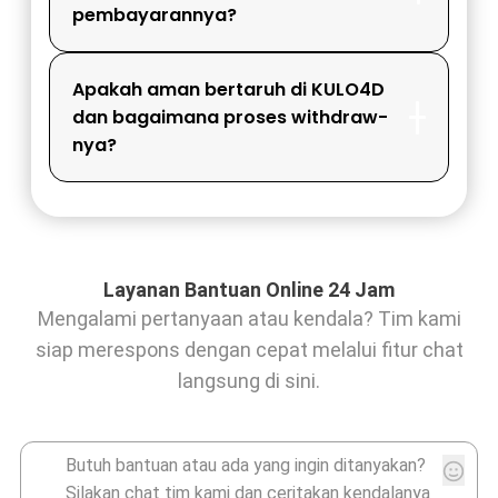
pembayarannya?
Apakah aman bertaruh di KULO4D
dan bagaimana proses withdraw-
nya?
Layanan Bantuan Online 24 Jam
Mengalami pertanyaan atau kendala? Tim kami
siap merespons dengan cepat melalui fitur chat
langsung di sini.