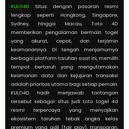
KULO4D
Situs dengan pasaran resmi
lengkap seperti Hongkong, Singapore,
Sydney, hingga Macau, Toto 4D
memberikan pengalaman bermain togel
yang akurat, cepat, dan terjamin
keamanannya. Di tengah menjamurnya
berbagai platform taruhan saat ini, memilih
tempat bertaruh yang mengutamakan
keamanan data dan kejujuran transaksi
adalah prioritas utama bagi setiap pemain.
KULO4D hadir menjawab tantangan
tersebut sebagai situs judi toto togel 4d
resmi terpercaya yang menyajikan
ekosistem taruhan tebak angka kelas
premium yang adil (fair play), transparan,