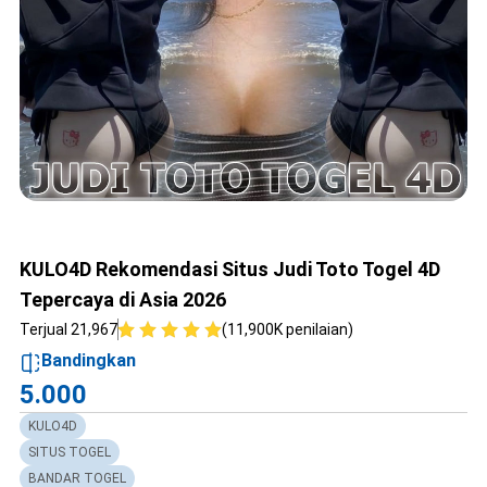
KULO4D Rekomendasi Situs Judi Toto Togel 4D
Tepercaya di Asia 2026
Terjual 21,967
(11,900K penilaian)
Bandingkan
5.000
KULO4D
SITUS TOGEL
BANDAR TOGEL