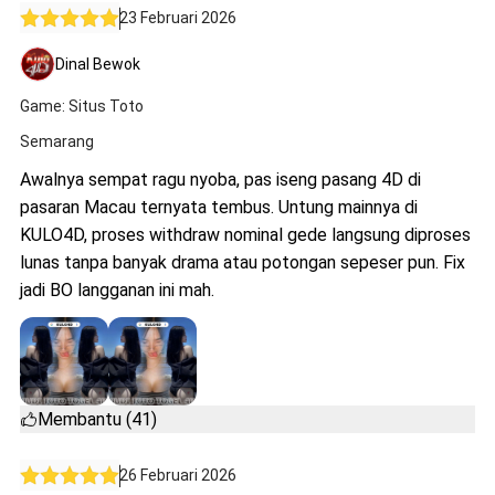
23 Februari 2026
Dinal Bewok
Game: Situs Toto
Semarang
Awalnya sempat ragu nyoba, pas iseng pasang 4D di
pasaran Macau ternyata tembus. Untung mainnya di
KULO4D, proses withdraw nominal gede langsung diproses
lunas tanpa banyak drama atau potongan sepeser pun. Fix
jadi BO langganan ini mah.
Membantu (41)
26 Februari 2026