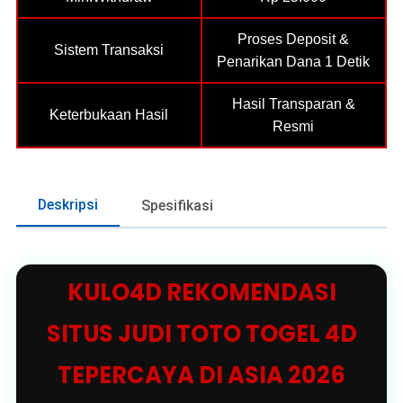
Proses Deposit &
Sistem Transaksi
Penarikan Dana 1 Detik
Hasil Transparan &
Keterbukaan Hasil
Resmi
Deskripsi
Spesifikasi
KULO4D REKOMENDASI
SITUS JUDI TOTO TOGEL 4D
TEPERCAYA DI ASIA 2026