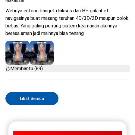
Makassar
Webnya enteng banget diakses dari HP, gak ribet
navigasinya buat masang taruhan 4D/3D/2D maupun colok
bebas. Yang paling penting sistem keamanan akunnya
berasa aman jadi mainnya bisa tenang.
Membantu (89)
Lihat Semua