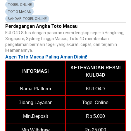
TOGEL ONLINE
TOTO MACAU
BANDAR TOGEL ONLINE
Perdagangan Angka Toto Macau
KULO4D Situs dengan pasaran resmi lengkap seperti Hongkong,
Singapore, Sydney, hingga Macau, Toto 4D memberikan
pengalaman bermain togel yang akurat, cepat, dan terjamin
keamanannya.
Agen Toto Macau Paling Aman Disini!
KETERANGAN RESMI
INFORMASI
KULO4D
Nama Platform
KULO4D
Bidang Layanan
Togel Online
Min.Deposit
Rp 5.000
Min.Withdraw
Rp 25.000