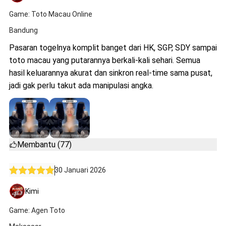
Game: Toto Macau Online
Bandung
Pasaran togelnya komplit banget dari HK, SGP, SDY sampai
toto macau yang putarannya berkali-kali sehari. Semua
hasil keluarannya akurat dan sinkron real-time sama pusat,
jadi gak perlu takut ada manipulasi angka.
Membantu (77)
30 Januari 2026
Kimi
Game: Agen Toto