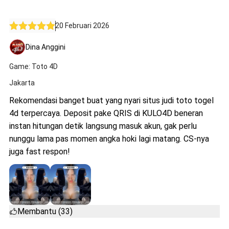
20 Februari 2026
Dina Anggini
Game: Toto 4D
Jakarta
Rekomendasi banget buat yang nyari situs judi toto togel
4d terpercaya. Deposit pake QRIS di KULO4D beneran
instan hitungan detik langsung masuk akun, gak perlu
nunggu lama pas momen angka hoki lagi matang. CS-nya
juga fast respon!
Membantu (33)