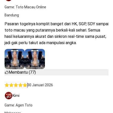
Game: Toto Macau Online
Bandung
Pasaran togelnya komplit banget dari HK, SGP, SDY sampai
toto macau yang putarannya berkali-kali sehari. Semua
hasil keluarannya akurat dan sinkron real-time sama pusat,
jadi gak perlu takut ada manipulasi angka.
Membantu (77)
30 Januari 2026
Kimi
Game: Agen Toto