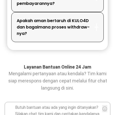
pembayarannya?
Apakah aman bertaruh di KULO4D
dan bagaimana proses withdraw-
nya?
Layanan Bantuan Online 24 Jam
Mengalami pertanyaan atau kendala? Tim kami
siap merespons dengan cepat melalui fitur chat
langsung di sini.