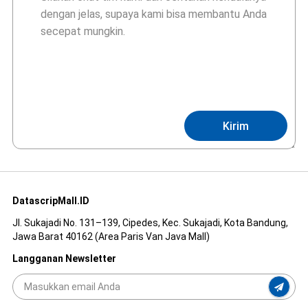
Kirim
DatascripMall.ID
Jl. Sukajadi No. 131–139, Cipedes, Kec. Sukajadi, Kota Bandung,
Jawa Barat 40162 (Area Paris Van Java Mall)
Langganan Newsletter