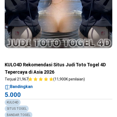
KULO4D Rekomendasi Situs Judi Toto Togel 4D
Tepercaya di Asia 2026
Terjual 21,967
(11,900K penilaian)
Bandingkan
5.000
KULO4D
SITUS TOGEL
BANDAR TOGEL