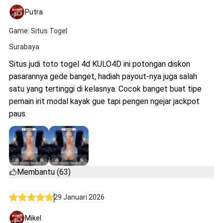
Putra
Game: Situs Togel
Surabaya
Situs judi toto togel 4d KULO4D ini potongan diskon
pasarannya gede banget, hadiah payout-nya juga salah
satu yang tertinggi di kelasnya. Cocok banget buat tipe
pemain irit modal kayak gue tapi pengen ngejar jackpot
paus.
Membantu (63)
29 Januari 2026
Mikel