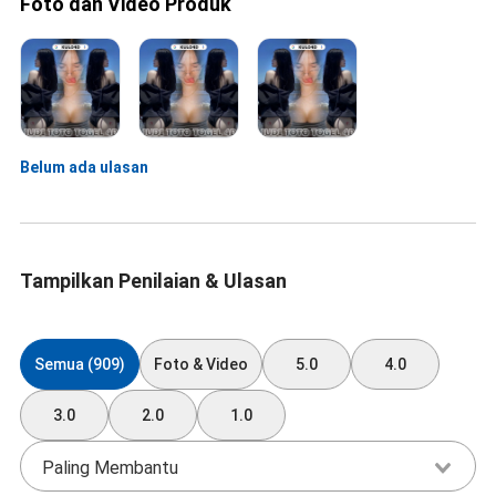
Foto dan Video Produk
Belum ada ulasan
Tampilkan Penilaian & Ulasan
Semua (909)
Foto & Video
5.0
4.0
3.0
2.0
1.0
Paling Membantu