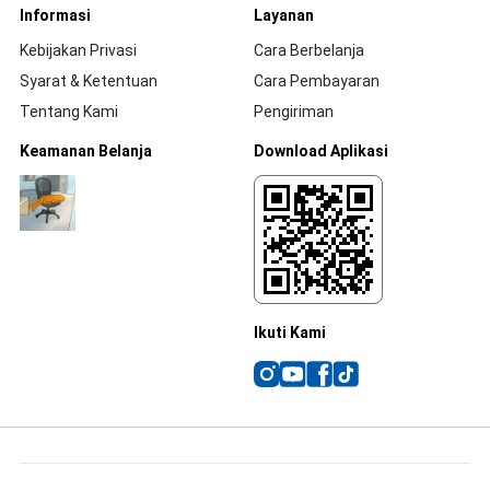
Informasi
Layanan
Kebijakan Privasi
Cara Berbelanja
Syarat & Ketentuan
Cara Pembayaran
Tentang Kami
Pengiriman
Keamanan Belanja
Download Aplikasi
Ikuti Kami