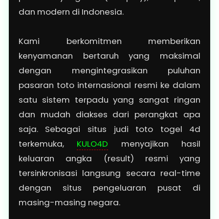
dan modern di Indonesia.
Kami berkomitmen memberikan
kenyamanan bertaruh yang maksimal
dengan mengintegrasikan puluhan
pasaran toto internasional resmi ke dalam
satu sistem terpadu yang sangat ringan
dan mudah diakses dari perangkat apa
saja. Sebagai situs judi toto togel 4d
terkemuka,
KULO4D
menyajikan hasil
keluaran angka (result) resmi yang
tersinkronisasi langsung secara real-time
dengan situs pengeluaran pusat di
masing-masing negara.