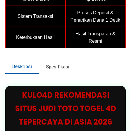
Proses Deposit &
Sistem Transaksi
Penarikan Dana 1 Detik
Hasil Transparan &
Keterbukaan Hasil
Resmi
Deskripsi
Spesifikasi
KULO4D REKOMENDASI
SITUS JUDI TOTO TOGEL 4D
TEPERCAYA DI ASIA 2026