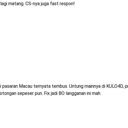
lagi matang. CS-nya juga fast respon!
i pasaran Macau ternyata tembus. Untung mainnya di KULO4D, 
tongan sepeser pun. Fix jadi BO langganan ini mah.