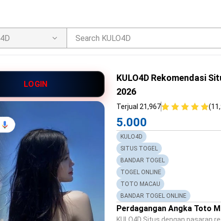
O4D
KULO4D Rekomendasi Situs
LOGIN
2026
Terjual 21,967
(11,
5.000
KULO4D
SITUS TOGEL
BANDAR TOGEL
TOGEL ONLINE
TOTO MACAU
BANDAR TOGEL ONLINE
Perdagangan Angka Toto M
KULO4D Situs dengan pasaran res