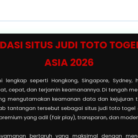
ASI SITUS JUDI TOTO TOGEL
ASIA 2026
 lengkap seperti Hongkong, Singapore, Sydney,
at, cepat, dan terjamin keamanannya. Di tengah me
yang mengutamakan keamanan data dan kejujuran tr
b tantangan tersebut sebagai situs judi toto togel
remium yang adil (fair play), transparan, dan modern
yamanan bertaruh yang maksimal dengan mengi