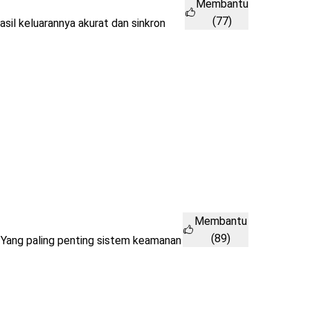
Membantu
(77)
sil keluarannya akurat dan sinkron
Membantu
(89)
 Yang paling penting sistem keamanan