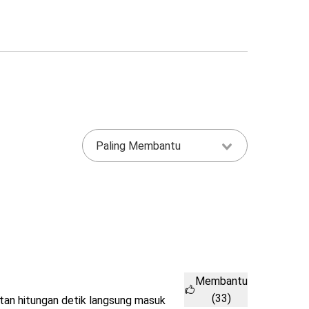
Paling Membantu
Membantu
(33)
stan hitungan detik langsung masuk