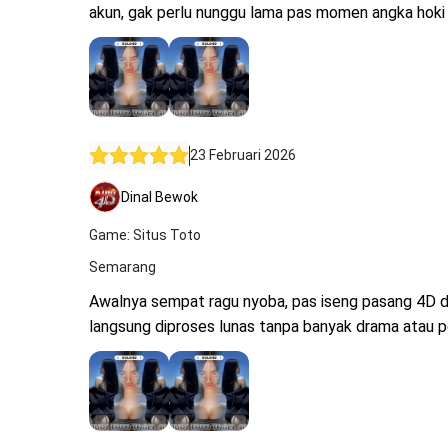
akun, gak perlu nunggu lama pas momen angka hoki 
23 Februari 2026
Dinal Bewok
Game: Situs Toto
Semarang
Awalnya sempat ragu nyoba, pas iseng pasang 4D d
langsung diproses lunas tanpa banyak drama atau po