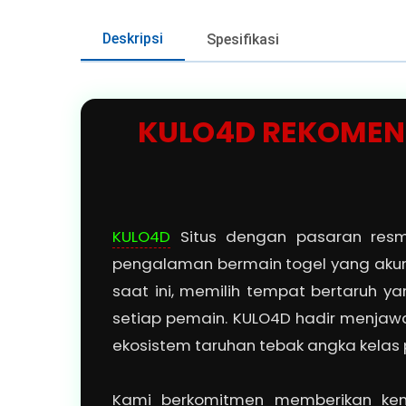
Deskripsi
Spesifikasi
KULO4D REKOMEND
KULO4D
Situs dengan pasaran resmi
pengalaman bermain togel yang akur
saat ini, memilih tempat bertaruh 
setiap pemain. KULO4D hadir menjawa
ekosistem taruhan tebak angka kelas p
Kami berkomitmen memberikan ken