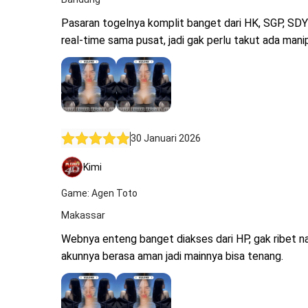
Pasaran togelnya komplit banget dari HK, SGP, SDY 
real-time sama pusat, jadi gak perlu takut ada mani
30 Januari 2026
Kimi
Game: Agen Toto
Makassar
Webnya enteng banget diakses dari HP, gak ribet 
akunnya berasa aman jadi mainnya bisa tenang.