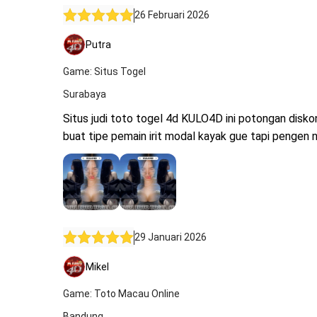
26 Februari 2026
Putra
Game: Situs Togel
Surabaya
Situs judi toto togel 4d KULO4D ini potongan disko
buat tipe pemain irit modal kayak gue tapi pengen n
29 Januari 2026
Mikel
Game: Toto Macau Online
Bandung