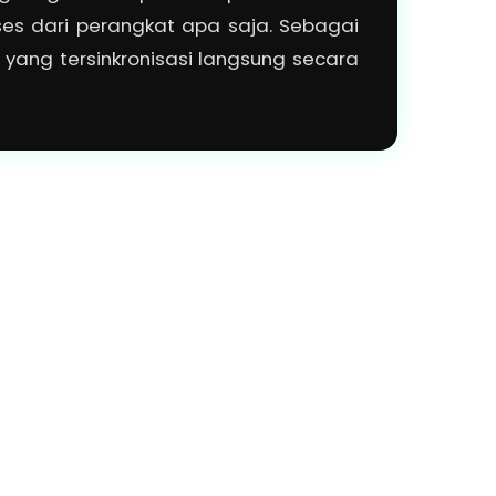
es dari perangkat apa saja. Sebagai
 yang tersinkronisasi langsung secara