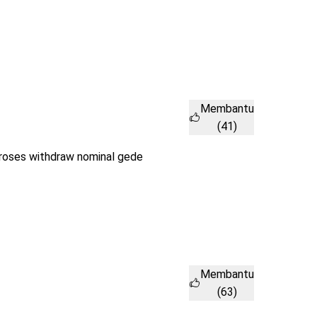
Membantu
(41)
proses withdraw nominal gede
Membantu
(63)