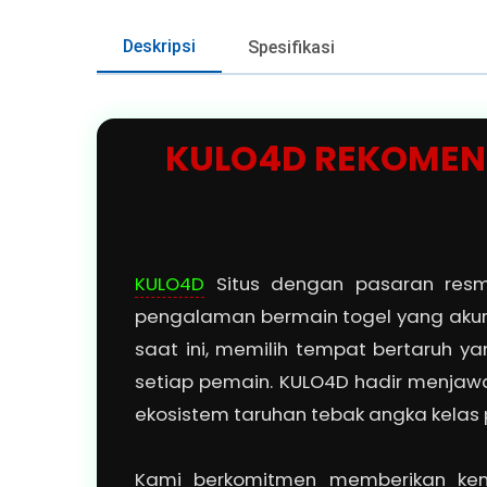
Deskripsi
Spesifikasi
KULO4D REKOMEND
KULO4D
Situs dengan pasaran resmi
pengalaman bermain togel yang akur
saat ini, memilih tempat bertaruh 
setiap pemain. KULO4D hadir menjawa
ekosistem taruhan tebak angka kelas p
Kami berkomitmen memberikan ken