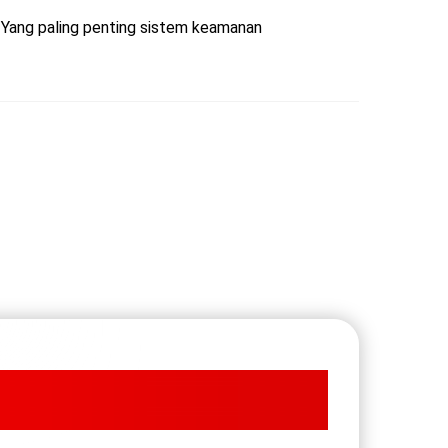
 Yang paling penting sistem keamanan
Toto