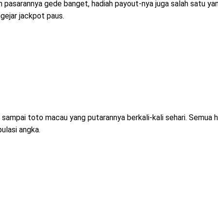
n pasarannya gede banget, hadiah payout-nya juga salah satu yan
gejar jackpot paus.
sampai toto macau yang putarannya berkali-kali sehari. Semua ha
pulasi angka.