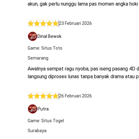
akun, gak perlu nunggu lama pas momen angka hoki 
23 Februari 2026
Dinal Bewok
Game: Situs Toto
Semarang
Awalnya sempat ragu nyoba, pas iseng pasang 4D d
langsung diproses lunas tanpa banyak drama atau po
26 Februari 2026
Putra
Game: Situs Togel
Surabaya