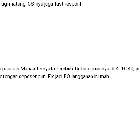
lagi matang. CS-nya juga fast respon!
i pasaran Macau ternyata tembus. Untung mainnya di KULO4D, 
tongan sepeser pun. Fix jadi BO langganan ini mah.