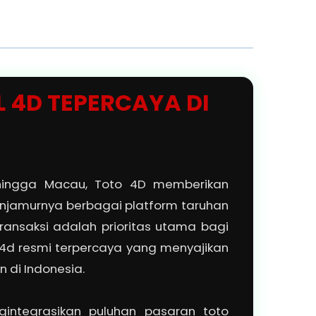
 4D TEPERCAYA DI
 hingga Macau, Toto 4D memberikan
njamurnya berbagai platform taruhan
ansaksi adalah prioritas utama bagi
 4d resmi terpercaya yang menyajikan
 di Indonesia.
ntegrasikan puluhan pasaran toto