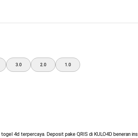
3.0
2.0
1.0
o togel 4d terpercaya. Deposit pake QRIS di KULO4D beneran in