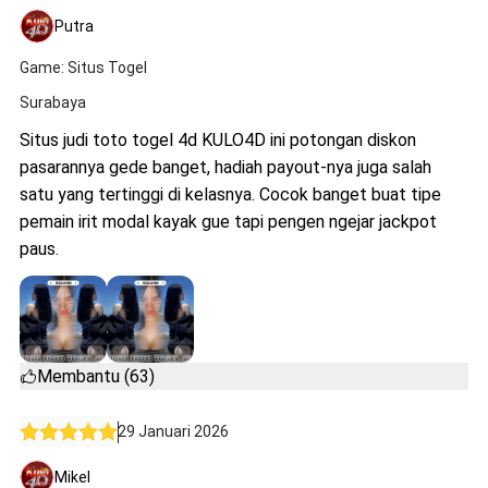
Putra
Game: Situs Togel
Surabaya
Situs judi toto togel 4d KULO4D ini potongan diskon
pasarannya gede banget, hadiah payout-nya juga salah
satu yang tertinggi di kelasnya. Cocok banget buat tipe
pemain irit modal kayak gue tapi pengen ngejar jackpot
paus.
Membantu (63)
29 Januari 2026
Mikel