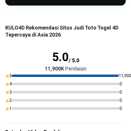
KULO4D Rekomendasi Situs Judi Toto Togel 4D
Tepercaya di Asia 2026
5.0
/ 5.0
11,900K
Penilaian
5
11,90
4
0
3
0
2
0
1
0