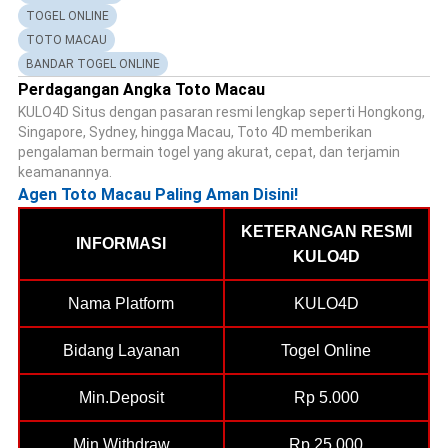
TOGEL ONLINE
TOTO MACAU
BANDAR TOGEL ONLINE
Perdagangan Angka Toto Macau
KULO4D Situs dengan pasaran resmi lengkap seperti Hongkong,
Singapore, Sydney, hingga Macau, Toto 4D memberikan
pengalaman bermain togel yang akurat, cepat, dan terjamin
keamanannya.
Agen Toto Macau Paling Aman Disini!
KETERANGAN RESMI
INFORMASI
KULO4D
Nama Platform
KULO4D
Bidang Layanan
Togel Online
Min.Deposit
Rp 5.000
Min.Withdraw
Rp 25.000