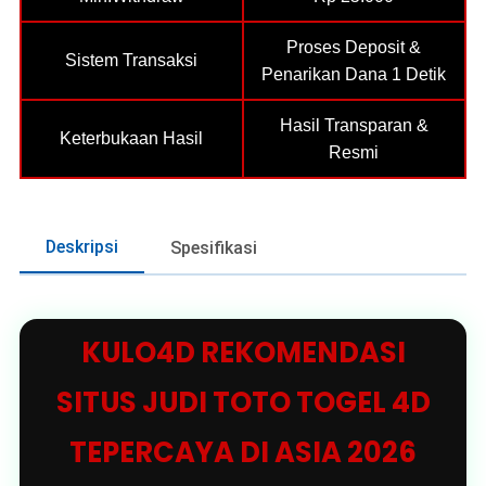
Proses Deposit &
Sistem Transaksi
Penarikan Dana 1 Detik
Hasil Transparan &
Keterbukaan Hasil
Resmi
Deskripsi
Spesifikasi
KULO4D REKOMENDASI
SITUS JUDI TOTO TOGEL 4D
TEPERCAYA DI ASIA 2026