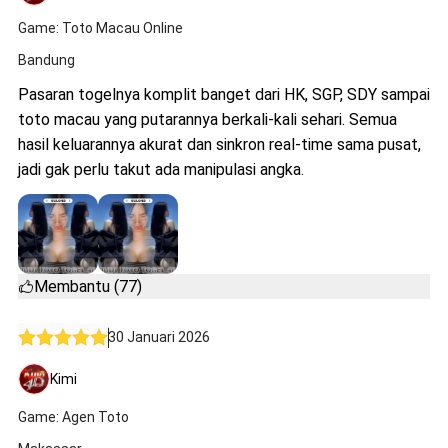
Game: Toto Macau Online
Bandung
Pasaran togelnya komplit banget dari HK, SGP, SDY sampai
toto macau yang putarannya berkali-kali sehari. Semua
hasil keluarannya akurat dan sinkron real-time sama pusat,
jadi gak perlu takut ada manipulasi angka.
Membantu (77)
30 Januari 2026
Kimi
Game: Agen Toto