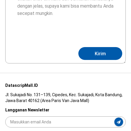
Kirim
DatascripMall.ID
Jl. Sukajadi No. 131–139, Cipedes, Kec. Sukajadi, Kota Bandung,
Jawa Barat 40162 (Area Paris Van Java Mall)
Langganan Newsletter