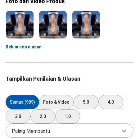
Foto dan Video Produk
Belum ada ulasan
Tampilkan Penilaian & Ulasan
Semua (909)
Foto & Video
5.0
4.0
3.0
2.0
1.0
Paling Membantu