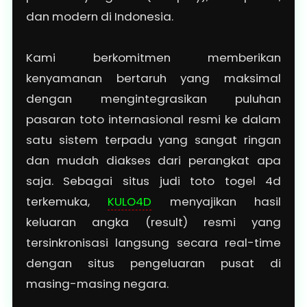
dan modern di Indonesia.
Kami berkomitmen memberikan
kenyamanan bertaruh yang maksimal
dengan mengintegrasikan puluhan
pasaran toto internasional resmi ke dalam
satu sistem terpadu yang sangat ringan
dan mudah diakses dari perangkat apa
saja. Sebagai situs judi toto togel 4d
terkemuka,
KULO4D
menyajikan hasil
keluaran angka (result) resmi yang
tersinkronisasi langsung secara real-time
dengan situs pengeluaran pusat di
masing-masing negara.