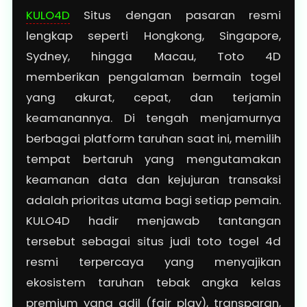
KULO4D
Situs dengan pasaran resmi
lengkap seperti Hongkong, Singapore,
Sydney, hingga Macau, Toto 4D
memberikan pengalaman bermain togel
yang akurat, cepat, dan terjamin
keamanannya. Di tengah menjamurnya
berbagai platform taruhan saat ini, memilih
tempat bertaruh yang mengutamakan
keamanan data dan kejujuran transaksi
adalah prioritas utama bagi setiap pemain.
KULO4D hadir menjawab tantangan
tersebut sebagai situs judi toto togel 4d
resmi terpercaya yang menyajikan
ekosistem taruhan tebak angka kelas
premium yang adil (fair play), transparan,