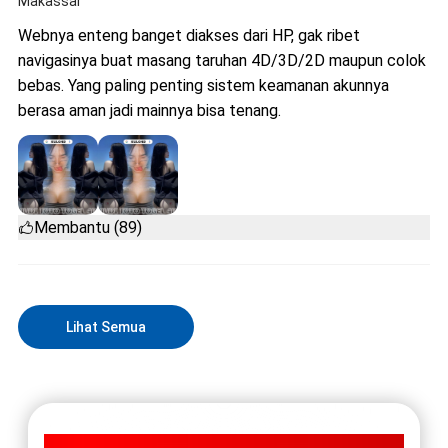
Makassar
Webnya enteng banget diakses dari HP, gak ribet
navigasinya buat masang taruhan 4D/3D/2D maupun colok
bebas. Yang paling penting sistem keamanan akunnya
berasa aman jadi mainnya bisa tenang.
Membantu (89)
Lihat Semua