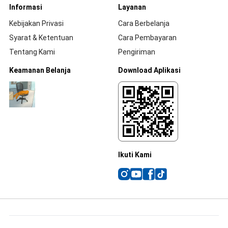
Informasi
Layanan
Kebijakan Privasi
Cara Berbelanja
Syarat & Ketentuan
Cara Pembayaran
Tentang Kami
Pengiriman
Keamanan Belanja
Download Aplikasi
Ikuti Kami