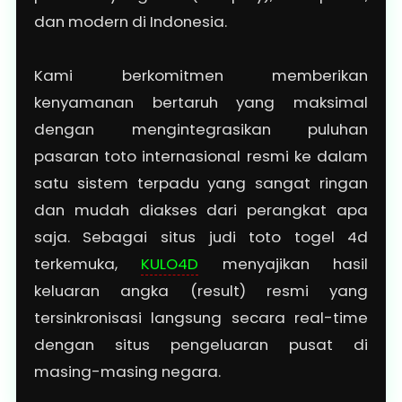
dan modern di Indonesia.
Kami berkomitmen memberikan
kenyamanan bertaruh yang maksimal
dengan mengintegrasikan puluhan
pasaran toto internasional resmi ke dalam
satu sistem terpadu yang sangat ringan
dan mudah diakses dari perangkat apa
saja. Sebagai situs judi toto togel 4d
terkemuka,
KULO4D
menyajikan hasil
keluaran angka (result) resmi yang
tersinkronisasi langsung secara real-time
dengan situs pengeluaran pusat di
masing-masing negara.