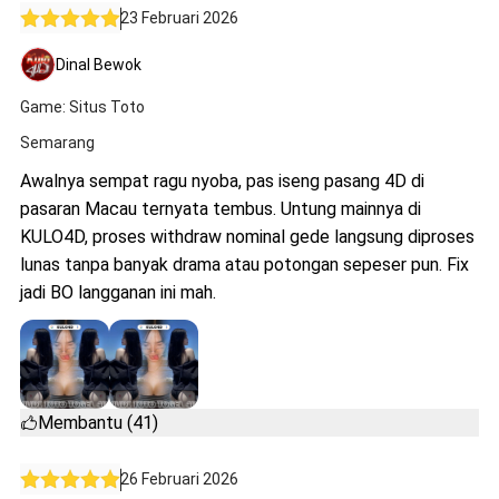
23 Februari 2026
Dinal Bewok
Game: Situs Toto
Semarang
Awalnya sempat ragu nyoba, pas iseng pasang 4D di
pasaran Macau ternyata tembus. Untung mainnya di
KULO4D, proses withdraw nominal gede langsung diproses
lunas tanpa banyak drama atau potongan sepeser pun. Fix
jadi BO langganan ini mah.
Membantu (41)
26 Februari 2026