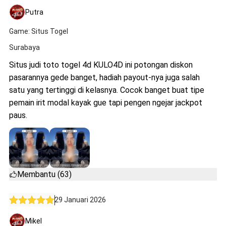
Putra
Game: Situs Togel
Surabaya
Situs judi toto togel 4d KULO4D ini potongan diskon
pasarannya gede banget, hadiah payout-nya juga salah
satu yang tertinggi di kelasnya. Cocok banget buat tipe
pemain irit modal kayak gue tapi pengen ngejar jackpot
paus.
Membantu (63)
29 Januari 2026
Mikel