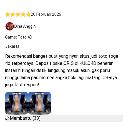
20 Februari 2026
Dina Anggini
Game: Toto 4D
Jakarta
Rekomendasi banget buat yang nyari situs judi toto togel
4d terpercaya. Deposit pake QRIS di KULO4D beneran
instan hitungan detik langsung masuk akun, gak perlu
nunggu lama pas momen angka hoki lagi matang. CS-nya
juga fast respon!
Membantu (33)