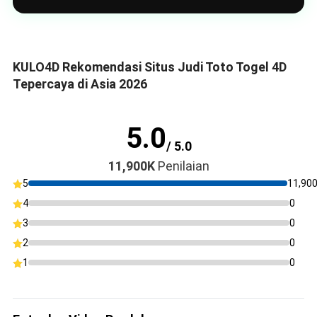
KULO4D Rekomendasi Situs Judi Toto Togel 4D
Tepercaya di Asia 2026
5.0
/ 5.0
11,900K
Penilaian
5
11,90
4
0
3
0
2
0
1
0