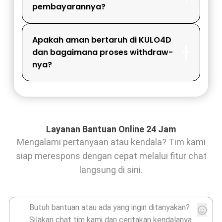
pembayarannya?
Apakah aman bertaruh di KULO4D
dan bagaimana proses withdraw-
nya?
Layanan Bantuan Online 24 Jam
Mengalami pertanyaan atau kendala? Tim kami
siap merespons dengan cepat melalui fitur chat
langsung di sini.