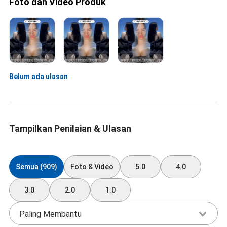
Foto dan Video Produk
Belum ada ulasan
Tampilkan Penilaian & Ulasan
Semua (909)
Foto & Video
5.0
4.0
3.0
2.0
1.0
Paling Membantu