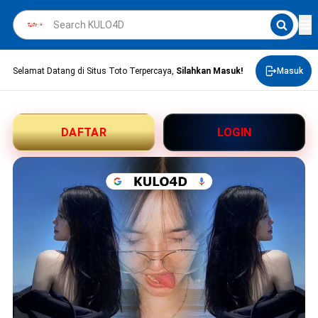
Selamat Datang di Situs Toto Terpercaya,
Silahkan Masuk!
Masuk
DAFTAR
LOGIN