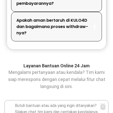
pembayarannya?
Apakah aman bertaruh di KULO4D
dan bagaimana proses withdraw-
nya?
Layanan Bantuan Online 24 Jam
Mengalami pertanyaan atau kendala? Tim kami
siap merespons dengan cepat melalui fitur chat
langsung di sini.