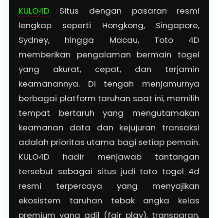
KULO4D
Situs dengan pasaran resmi
lengkap seperti Hongkong, Singapore,
Sydney, hingga Macau, Toto 4D
memberikan pengalaman bermain togel
yang akurat, cepat, dan terjamin
keamanannya. Di tengah menjamurnya
berbagai platform taruhan saat ini, memilih
tempat bertaruh yang mengutamakan
keamanan data dan kejujuran transaksi
adalah prioritas utama bagi setiap pemain.
KULO4D hadir menjawab tantangan
tersebut sebagai situs judi toto togel 4d
resmi terpercaya yang menyajikan
ekosistem taruhan tebak angka kelas
premium yang adil (fair play), transparan,