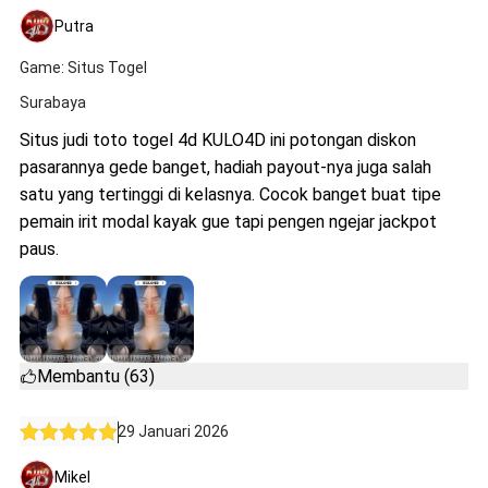
Putra
Game: Situs Togel
Surabaya
Situs judi toto togel 4d KULO4D ini potongan diskon
pasarannya gede banget, hadiah payout-nya juga salah
satu yang tertinggi di kelasnya. Cocok banget buat tipe
pemain irit modal kayak gue tapi pengen ngejar jackpot
paus.
Membantu (63)
29 Januari 2026
Mikel