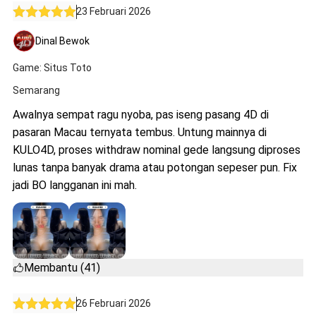
23 Februari 2026
Dinal Bewok
Game: Situs Toto
Semarang
Awalnya sempat ragu nyoba, pas iseng pasang 4D di
pasaran Macau ternyata tembus. Untung mainnya di
KULO4D, proses withdraw nominal gede langsung diproses
lunas tanpa banyak drama atau potongan sepeser pun. Fix
jadi BO langganan ini mah.
Membantu (41)
26 Februari 2026