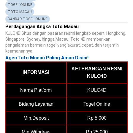
TOGEL ONLINE
TOTO MACAU
BANDAR TOGEL ONLINE
Perdagangan Angka Toto Macau
KULO4D Situs dengan pasaran resmi lengkap seperti Hongkong,
Singapore, Sydney, hingga Macau, Toto 4D memberikan
pengalaman bermain togel yang akurat, cepat, dan terjamin
keamanannya.
Agen Toto Macau Paling Aman Disini!
KETERANGAN RESMI
INFORMASI
KULO4D
Nama Platform
KULO4D
Bidang Layanan
Togel Online
Min.Deposit
Rp 5.000
Min.Withdraw
Rp 25.000