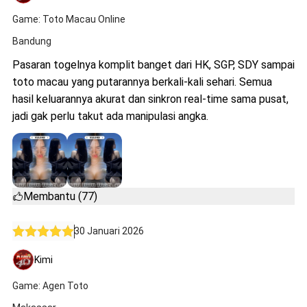
Game: Toto Macau Online
Bandung
Pasaran togelnya komplit banget dari HK, SGP, SDY sampai
toto macau yang putarannya berkali-kali sehari. Semua
hasil keluarannya akurat dan sinkron real-time sama pusat,
jadi gak perlu takut ada manipulasi angka.
Membantu (77)
30 Januari 2026
Kimi
Game: Agen Toto