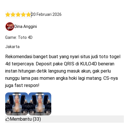
20 Februari 2026
Dina Anggini
Game: Toto 4D
Jakarta
Rekomendasi banget buat yang nyari situs judi toto togel
4d terpercaya. Deposit pake QRIS di KULO4D beneran
instan hitungan detik langsung masuk akun, gak perlu
nunggu lama pas momen angka hoki lagi matang. CS-nya
juga fast respon!
Membantu (33)