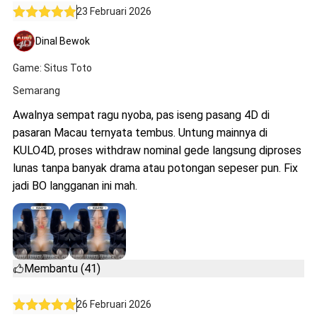
23 Februari 2026
Dinal Bewok
Game: Situs Toto
Semarang
Awalnya sempat ragu nyoba, pas iseng pasang 4D di
pasaran Macau ternyata tembus. Untung mainnya di
KULO4D, proses withdraw nominal gede langsung diproses
lunas tanpa banyak drama atau potongan sepeser pun. Fix
jadi BO langganan ini mah.
Membantu (41)
26 Februari 2026