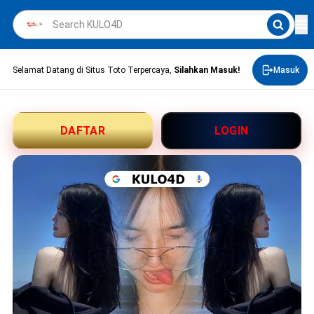
Selamat Datang di Situs Toto Terpercaya,
Silahkan Masuk!
Masuk
DAFTAR
LOGIN