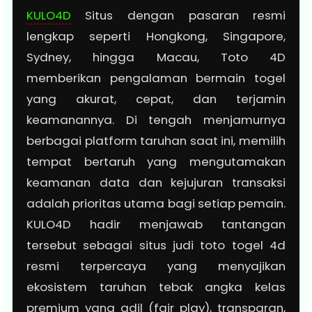
KULO4D
Situs dengan pasaran resmi
lengkap seperti Hongkong, Singapore,
Sydney, hingga Macau, Toto 4D
memberikan pengalaman bermain togel
yang akurat, cepat, dan terjamin
keamanannya. Di tengah menjamurnya
berbagai platform taruhan saat ini, memilih
tempat bertaruh yang mengutamakan
keamanan data dan kejujuran transaksi
adalah prioritas utama bagi setiap pemain.
KULO4D hadir menjawab tantangan
tersebut sebagai situs judi toto togel 4d
resmi terpercaya yang menyajikan
ekosistem taruhan tebak angka kelas
premium yang adil (fair play), transparan,