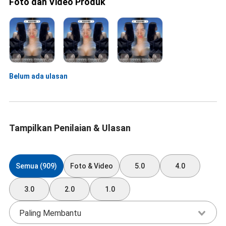
Foto dan Video Produk
Belum ada ulasan
Tampilkan Penilaian & Ulasan
Semua (909)
Foto & Video
5.0
4.0
3.0
2.0
1.0
Paling Membantu