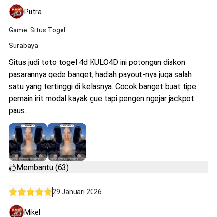
Putra
Game: Situs Togel
Surabaya
Situs judi toto togel 4d KULO4D ini potongan diskon
pasarannya gede banget, hadiah payout-nya juga salah
satu yang tertinggi di kelasnya. Cocok banget buat tipe
pemain irit modal kayak gue tapi pengen ngejar jackpot
paus.
Membantu (63)
29 Januari 2026
Mikel