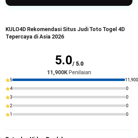
KULO4D Rekomendasi Situs Judi Toto Togel 4D
Tepercaya di Asia 2026
5.0
/ 5.0
11,900K
Penilaian
5
11,90
4
0
3
0
2
0
1
0