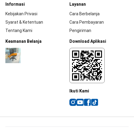
Informasi
Layanan
Kebijakan Privasi
Cara Berbelanja
Syarat & Ketentuan
Cara Pembayaran
Tentang Kami
Pengiriman
Keamanan Belanja
Download Aplikasi
Ikuti Kami