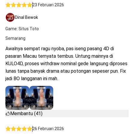
23 Februari 2026
Dinal Bewok
Game: Situs Toto
Semarang
Awalnya sempat ragu nyoba, pas iseng pasang 4D di
pasaran Macau ternyata tembus. Untung mainnya di
KULO4D, proses withdraw nominal gede langsung diproses
lunas tanpa banyak drama atau potongan sepeser pun. Fix
jadi BO langganan ini mah.
Membantu (41)
26 Februari 2026