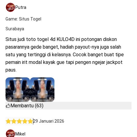
Putra
Game: Situs Togel
Surabaya
Situs judi toto togel 4d KULO4D ini potongan diskon
pasarannya gede banget, hadiah payout-nya juga salah
satu yang tertinggi di kelasnya. Cocok banget buat tipe
pemain irit modal kayak gue tapi pengen ngejar jackpot
paus.
Membantu (63)
29 Januari 2026
Mikel