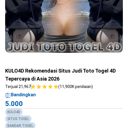
KULO4D Rekomendasi Situs Judi Toto Togel 4D
Tepercaya di Asia 2026
Terjual 21,967
(11,900K penilaian)
Bandingkan
5.000
KULO4D
SITUS TOGEL
BANDAR TOGEL