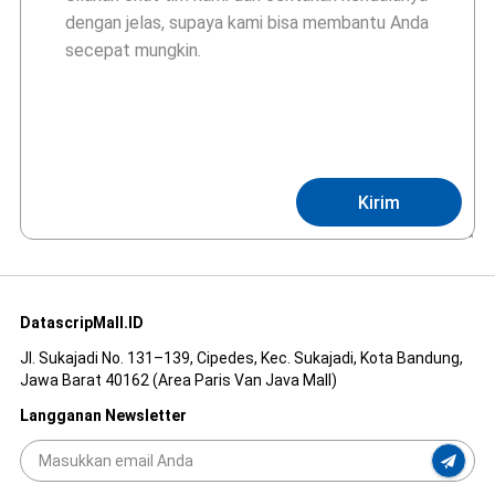
Kirim
DatascripMall.ID
Jl. Sukajadi No. 131–139, Cipedes, Kec. Sukajadi, Kota Bandung,
Jawa Barat 40162 (Area Paris Van Java Mall)
Langganan Newsletter