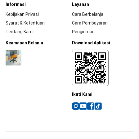
Informasi
Layanan
Kebijakan Privasi
Cara Berbelanja
Syarat & Ketentuan
Cara Pembayaran
Tentang Kami
Pengiriman
Keamanan Belanja
Download Aplikasi
Ikuti Kami