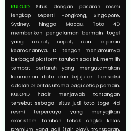
KULO4D
Situs dengan pasaran resmi
lengkap seperti Hongkong, Singapore,
Sydney, hingga Macau, Toto 4D
memberikan pengalaman bermain togel
yang akurat, cepat, dan terjamin
keamanannya. Di tengah menjamurnya
berbagai platform taruhan saat ini, memilih
tempat bertaruh yang mengutamakan
keamanan data dan kejujuran transaksi
adalah prioritas utama bagi setiap pemain.
KULO4D hadir menjawab tantangan
tersebut sebagai situs judi toto togel 4d
resmi terpercaya yang menyajikan
ekosistem taruhan tebak angka kelas
premium yang adil (fair play), transparan,