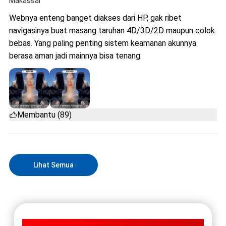
Makassar
Webnya enteng banget diakses dari HP, gak ribet
navigasinya buat masang taruhan 4D/3D/2D maupun colok
bebas. Yang paling penting sistem keamanan akunnya
berasa aman jadi mainnya bisa tenang.
Membantu (89)
Lihat Semua