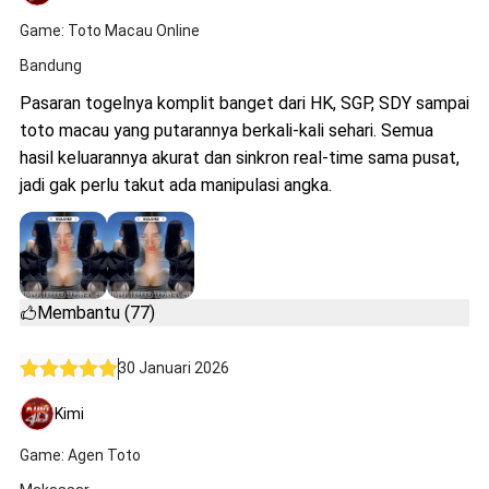
Game: Toto Macau Online
Bandung
Pasaran togelnya komplit banget dari HK, SGP, SDY sampai
toto macau yang putarannya berkali-kali sehari. Semua
hasil keluarannya akurat dan sinkron real-time sama pusat,
jadi gak perlu takut ada manipulasi angka.
Membantu (77)
30 Januari 2026
Kimi
Game: Agen Toto