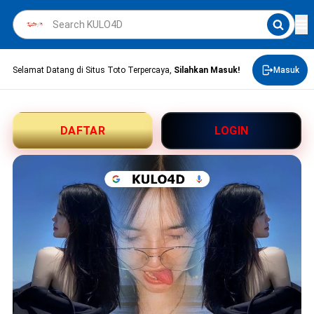
Selamat Datang di Situs Toto Terpercaya,
Silahkan Masuk!
Masuk
DAFTAR
LOGIN