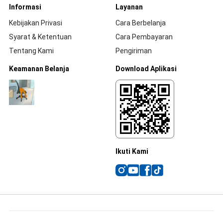
Informasi
Layanan
Kebijakan Privasi
Cara Berbelanja
Syarat & Ketentuan
Cara Pembayaran
Tentang Kami
Pengiriman
Keamanan Belanja
Download Aplikasi
Ikuti Kami