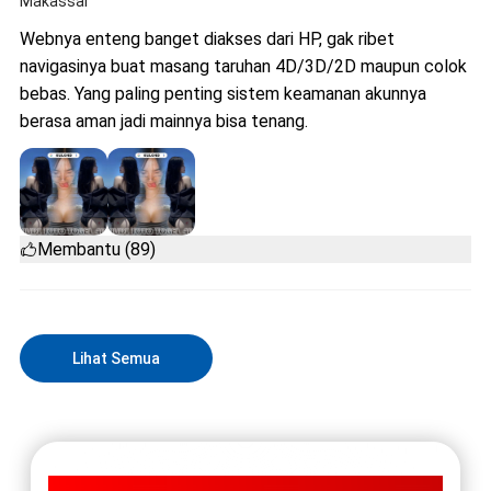
Makassar
Webnya enteng banget diakses dari HP, gak ribet
navigasinya buat masang taruhan 4D/3D/2D maupun colok
bebas. Yang paling penting sistem keamanan akunnya
berasa aman jadi mainnya bisa tenang.
Membantu (89)
Lihat Semua