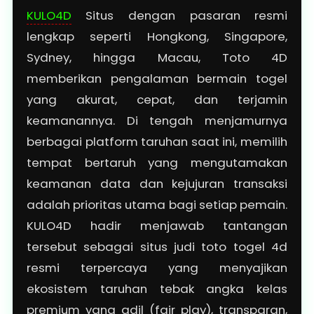
KULO4D
Situs dengan pasaran resmi
lengkap seperti Hongkong, Singapore,
Sydney, hingga Macau, Toto 4D
memberikan pengalaman bermain togel
yang akurat, cepat, dan terjamin
keamanannya. Di tengah menjamurnya
berbagai platform taruhan saat ini, memilih
tempat bertaruh yang mengutamakan
keamanan data dan kejujuran transaksi
adalah prioritas utama bagi setiap pemain.
KULO4D hadir menjawab tantangan
tersebut sebagai situs judi toto togel 4d
resmi terpercaya yang menyajikan
ekosistem taruhan tebak angka kelas
premium yang adil (fair play), transparan,