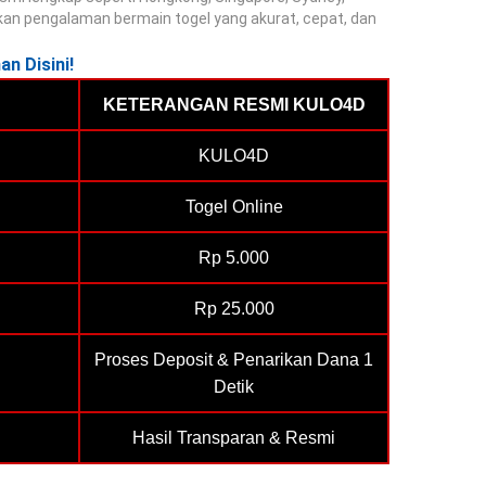
an pengalaman bermain togel yang akurat, cepat, dan
n Disini!
KETERANGAN RESMI KULO4D
KULO4D
Togel Online
Rp 5.000
Rp 25.000
Proses Deposit & Penarikan Dana 1
Detik
Hasil Transparan & Resmi