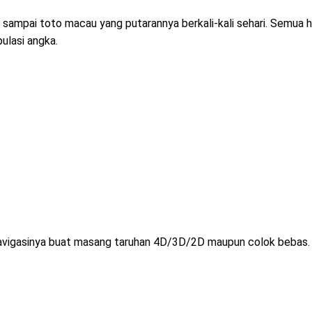
sampai toto macau yang putarannya berkali-kali sehari. Semua ha
pulasi angka.
navigasinya buat masang taruhan 4D/3D/2D maupun colok bebas.