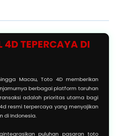
 4D TEPERCAYA DI
 hingga Macau, Toto 4D memberikan
njamurnya berbagai platform taruhan
ansaksi adalah prioritas utama bagi
 4d resmi terpercaya yang menyajikan
 di Indonesia.
ntegrasikan puluhan pasaran toto