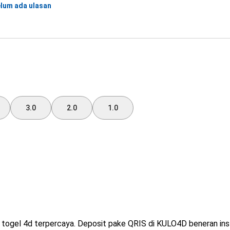
lum ada ulasan
3.0
2.0
1.0
o togel 4d terpercaya. Deposit pake QRIS di KULO4D beneran in