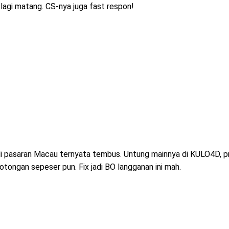
lagi matang. CS-nya juga fast respon!
i pasaran Macau ternyata tembus. Untung mainnya di KULO4D, 
tongan sepeser pun. Fix jadi BO langganan ini mah.