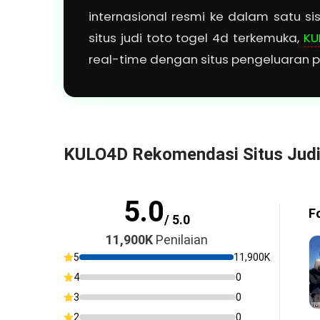
internasional resmi ke dalam satu 
situs judi toto togel 4d terkemuka,
KU
real-time dengan situs pengeluaran 
KULO4D Rekomendasi Situs Judi 
5.0
F
/ 5.0
11,900K
Penilaian
5
11,900K
4
0
3
0
2
0