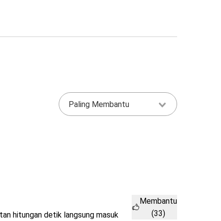
Paling Membantu
Membantu
(33)
stan hitungan detik langsung masuk