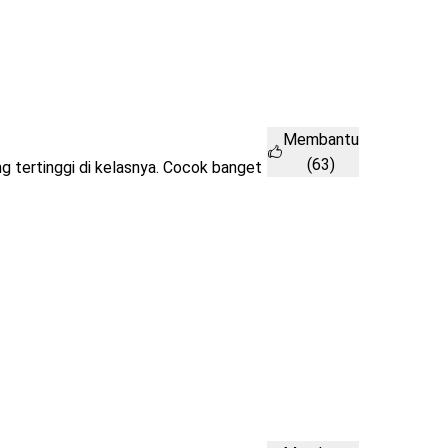
Membantu
(63)
g tertinggi di kelasnya. Cocok banget