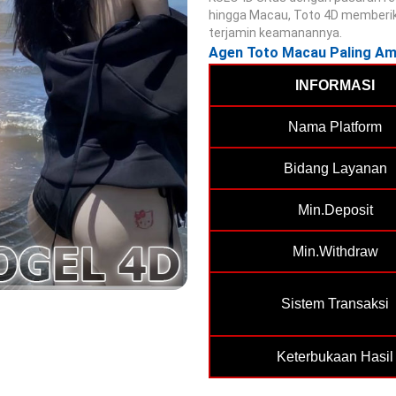
hingga Macau, Toto 4D memberik
terjamin keamanannya.
Agen Toto Macau Paling Ama
INFORMASI
Nama Platform
Bidang Layanan
Min.Deposit
Min.Withdraw
Sistem Transaksi
Keterbukaan Hasil