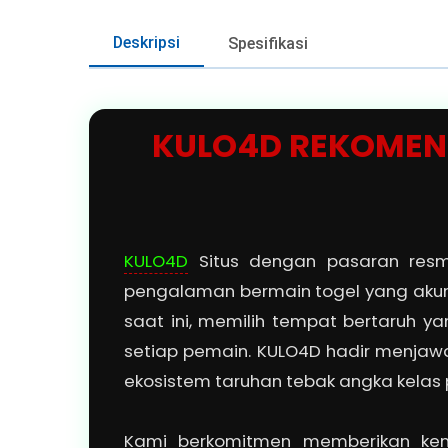
Deskripsi
Spesifikasi
KULO4D REKOMEND
KULO4D
Situs dengan pasaran resmi
pengalaman bermain togel yang akur
saat ini, memilih tempat bertaruh 
setiap pemain. KULO4D hadir menjawa
ekosistem taruhan tebak angka kelas p
Kami berkomitmen memberikan ken