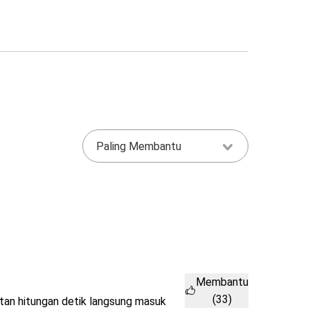
Paling Membantu
Membantu
(33)
stan hitungan detik langsung masuk