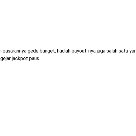
n pasarannya gede banget, hadiah payout-nya juga salah satu yan
gejar jackpot paus.