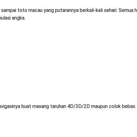
sampai toto macau yang putarannya berkali-kali sehari. Semua ha
pulasi angka.
navigasinya buat masang taruhan 4D/3D/2D maupun colok bebas.