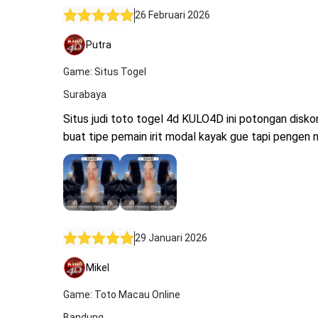
26 Februari 2026
Putra
Game: Situs Togel
Surabaya
Situs judi toto togel 4d KULO4D ini potongan disko
buat tipe pemain irit modal kayak gue tapi pengen n
29 Januari 2026
Mikel
Game: Toto Macau Online
Bandung