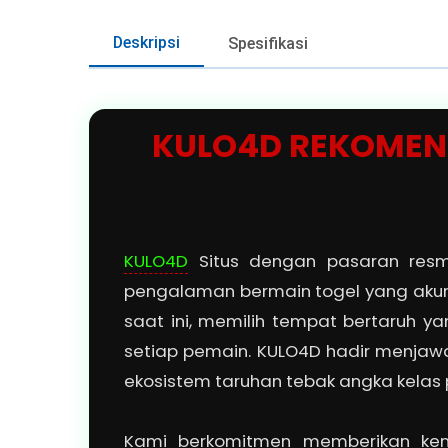
Deskripsi
Spesifikasi
KULO4D REKOMEND
KULO4D
Situs dengan pasaran resmi
pengalaman bermain togel yang akur
saat ini, memilih tempat bertaruh 
setiap pemain. KULO4D hadir menjawa
ekosistem taruhan tebak angka kelas p
Kami berkomitmen memberikan ken