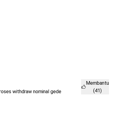
Membantu
(41)
proses withdraw nominal gede