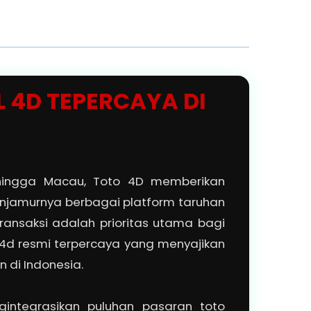
 4D TEPERCAYA DI
 hingga Macau, Toto 4D memberikan
njamurnya berbagai platform taruhan
ansaksi adalah prioritas utama bagi
 4d resmi terpercaya yang menyajikan
 di Indonesia.
ntegrasikan puluhan pasaran toto