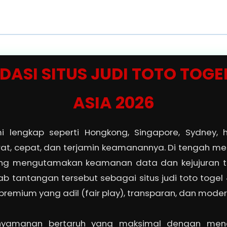
ASI SITUS JUDI TOTO TOGEL
ASIA 2026
 lengkap seperti Hongkong, Singapore, Sydney,
at, cepat, dan terjamin keamanannya. Di tengah me
yang mengutamakan keamanan data dan kejujuran tr
b tantangan tersebut sebagai situs judi toto togel
remium yang adil (fair play), transparan, dan modern
yamanan bertaruh yang maksimal dengan mengi