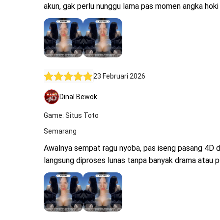
akun, gak perlu nunggu lama pas momen angka hoki 
23 Februari 2026
Dinal Bewok
Game: Situs Toto
Semarang
Awalnya sempat ragu nyoba, pas iseng pasang 4D d
langsung diproses lunas tanpa banyak drama atau po