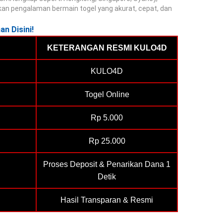
an pengalaman bermain togel yang akurat, cepat, dan
n Disini!
KETERANGAN RESMI KULO4D
KULO4D
Togel Online
Rp 5.000
Rp 25.000
Proses Deposit & Penarikan Dana 1
Detik
Hasil Transparan & Resmi