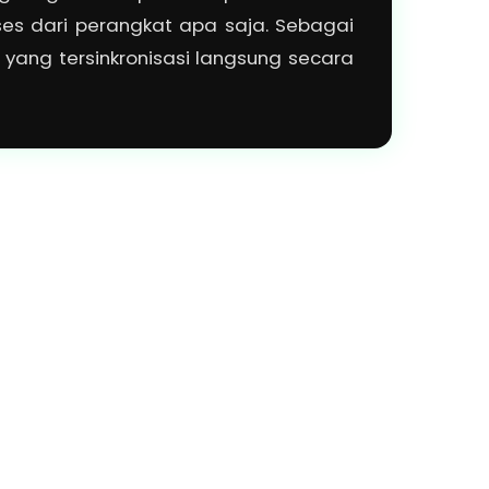
es dari perangkat apa saja. Sebagai
 yang tersinkronisasi langsung secara