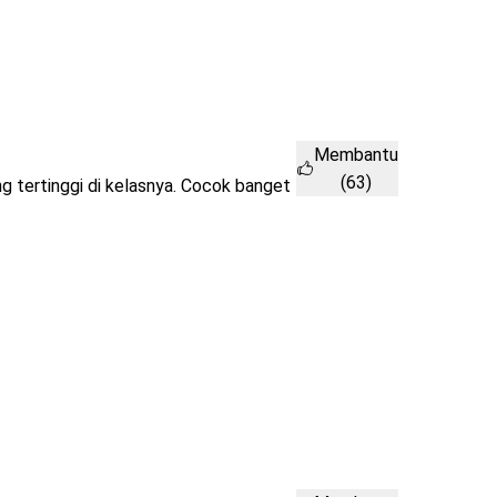
Membantu
(63)
g tertinggi di kelasnya. Cocok banget