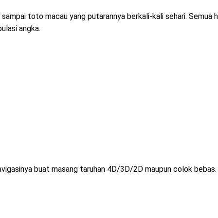
sampai toto macau yang putarannya berkali-kali sehari. Semua ha
pulasi angka.
navigasinya buat masang taruhan 4D/3D/2D maupun colok bebas.