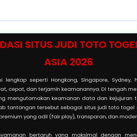
ASI SITUS JUDI TOTO TOGEL
ASIA 2026
 lengkap seperti Hongkong, Singapore, Sydney,
at, cepat, dan terjamin keamanannya. Di tengah me
yang mengutamakan keamanan data dan kejujuran tr
b tantangan tersebut sebagai situs judi toto togel
remium yang adil (fair play), transparan, dan modern
yamanan bertaruh yang maksimal dengan mengi