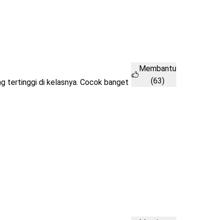
Membantu
(63)
g tertinggi di kelasnya. Cocok banget