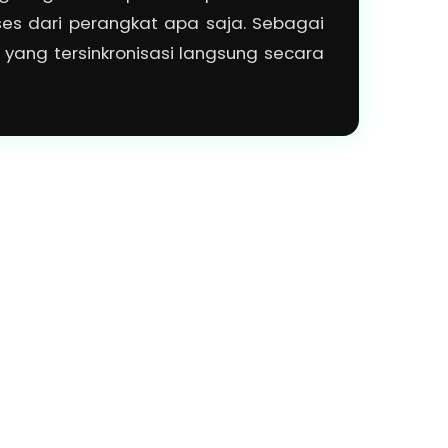
es dari perangkat apa saja. Sebagai
 yang tersinkronisasi langsung secara