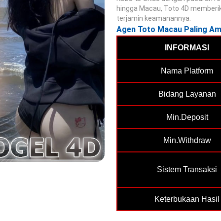
hingga Macau, Toto 4D memberik
terjamin keamanannya.
Agen Toto Macau Paling Ama
INFORMASI
Nama Platform
Bidang Layanan
Min.Deposit
Min.Withdraw
Sistem Transaksi
Keterbukaan Hasil