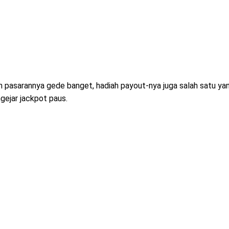
n pasarannya gede banget, hadiah payout-nya juga salah satu yan
gejar jackpot paus.