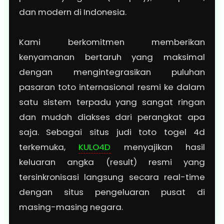
dan modern di Indonesia.
Kami berkomitmen memberikan
kenyamanan bertaruh yang maksimal
dengan mengintegrasikan puluhan
pasaran toto internasional resmi ke dalam
satu sistem terpadu yang sangat ringan
dan mudah diakses dari perangkat apa
saja. Sebagai situs judi toto togel 4d
terkemuka,
KULO4D
menyajikan hasil
keluaran angka (result) resmi yang
tersinkronisasi langsung secara real-time
dengan situs pengeluaran pusat di
masing-masing negara.