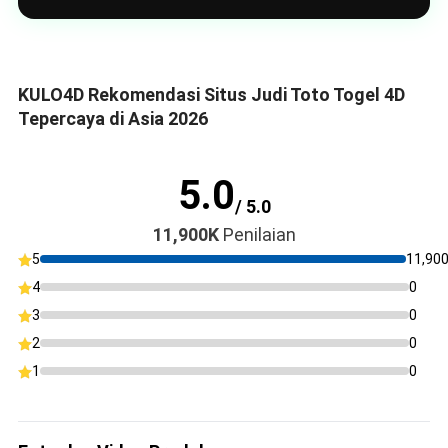
KULO4D Rekomendasi Situs Judi Toto Togel 4D
Tepercaya di Asia 2026
5.0
/ 5.0
11,900K
Penilaian
5
11,90
4
0
3
0
2
0
1
0