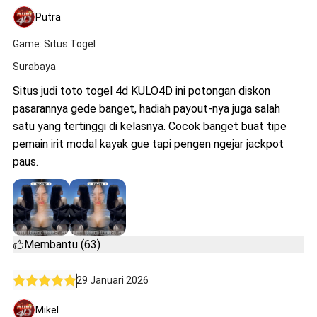
Putra
Game: Situs Togel
Surabaya
Situs judi toto togel 4d KULO4D ini potongan diskon
pasarannya gede banget, hadiah payout-nya juga salah
satu yang tertinggi di kelasnya. Cocok banget buat tipe
pemain irit modal kayak gue tapi pengen ngejar jackpot
paus.
Membantu (63)
29 Januari 2026
Mikel