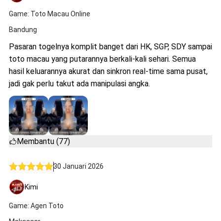
Game: Toto Macau Online
Bandung
Pasaran togelnya komplit banget dari HK, SGP, SDY sampai
toto macau yang putarannya berkali-kali sehari. Semua
hasil keluarannya akurat dan sinkron real-time sama pusat,
jadi gak perlu takut ada manipulasi angka.
Membantu (77)
30 Januari 2026
Kimi
Game: Agen Toto