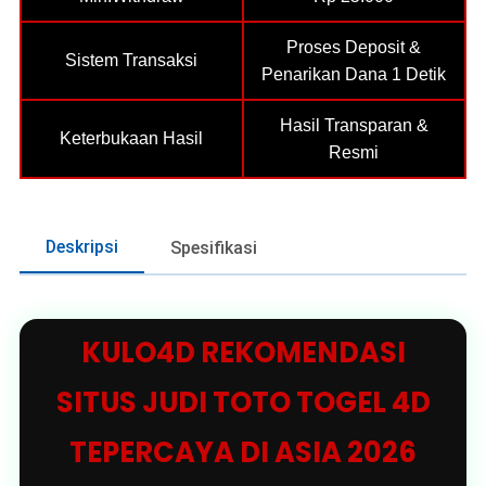
Proses Deposit &
Sistem Transaksi
Penarikan Dana 1 Detik
Hasil Transparan &
Keterbukaan Hasil
Resmi
Deskripsi
Spesifikasi
KULO4D REKOMENDASI
SITUS JUDI TOTO TOGEL 4D
TEPERCAYA DI ASIA 2026