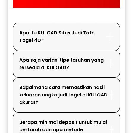
FAQ KULO4D
Apa itu KULO4D Situs Judi Toto
Togel 4D?
Apa saja variasi tipe taruhan yang
tersedia di KULO4D?
Bagaimana cara memastikan hasil
keluaran angka judi togel di KULO4D
akurat?
Berapa minimal deposit untuk mulai
bertaruh dan apa metode