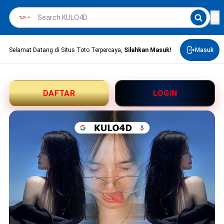
Selamat Datang di Situs Toto Terpercaya,
Silahkan Masuk!
Masuk
DAFTAR
LOGIN