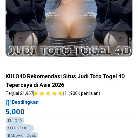
KULO4D Rekomendasi Situs Judi Toto Togel 4D
Tepercaya di Asia 2026
Terjual 21,967
(11,900K penilaian)
Bandingkan
5.000
KULO4D
SITUS TOGEL
BANDAR TOGEL