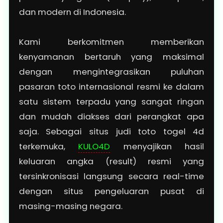
dan modern di Indonesia.
Kami berkomitmen memberikan
kenyamanan bertaruh yang maksimal
dengan mengintegrasikan puluhan
pasaran toto internasional resmi ke dalam
satu sistem terpadu yang sangat ringan
dan mudah diakses dari perangkat apa
saja. Sebagai situs judi toto togel 4d
terkemuka,
KULO4D
menyajikan hasil
keluaran angka (result) resmi yang
tersinkronisasi langsung secara real-time
dengan situs pengeluaran pusat di
masing-masing negara.