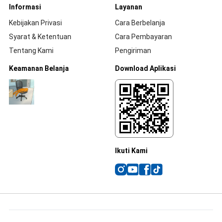
Informasi
Layanan
Kebijakan Privasi
Cara Berbelanja
Syarat & Ketentuan
Cara Pembayaran
Tentang Kami
Pengiriman
Keamanan Belanja
Download Aplikasi
Ikuti Kami