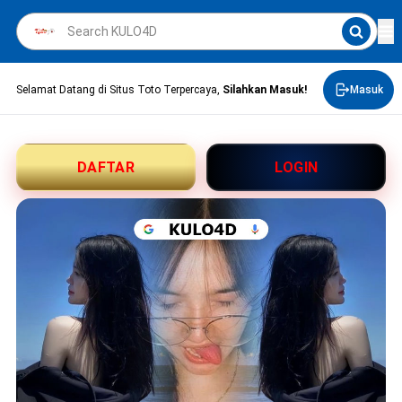
Selamat Datang di Situs Toto Terpercaya,
Silahkan Masuk!
Masuk
DAFTAR
LOGIN