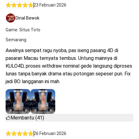
23 Februari 2026
Dinal Bewok
Game: Situs Toto
Semarang
Awalnya sempat ragu nyoba, pas iseng pasang 4D di
pasaran Macau ternyata tembus. Untung mainnya di
KULO4D, proses withdraw nominal gede langsung diproses
lunas tanpa banyak drama atau potongan sepeser pun. Fix
jadi BO langganan ini mah.
Membantu (41)
26 Februari 2026