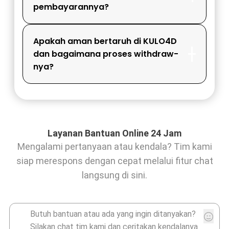
pembayarannya?
Apakah aman bertaruh di KULO4D
dan bagaimana proses withdraw-
nya?
Layanan Bantuan Online 24 Jam
Mengalami pertanyaan atau kendala? Tim kami
siap merespons dengan cepat melalui fitur chat
langsung di sini.