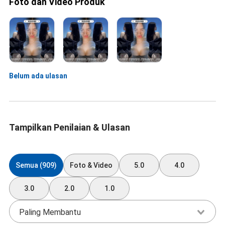
Foto dan Video Produk
Belum ada ulasan
Tampilkan Penilaian & Ulasan
Semua (909)
Foto & Video
5.0
4.0
3.0
2.0
1.0
Paling Membantu