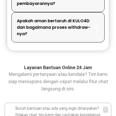
pembayarannya?
Apakah aman bertaruh di KULO4D
dan bagaimana proses withdraw-
nya?
Layanan Bantuan Online 24 Jam
Mengalami pertanyaan atau kendala? Tim kami
siap merespons dengan cepat melalui fitur chat
langsung di sini.