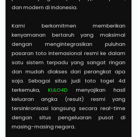
dan modern di Indonesia.
Kami berkomitmen memberikan
kenyamanan bertaruh yang maksimal
dengan mengintegrasikan puluhan
pasaran toto internasional resmi ke dalam
satu sistem terpadu yang sangat ringan
dan mudah diakses dari perangkat apa
saja. Sebagai situs judi toto togel 4d
terkemuka,
KULO4D
menyajikan hasil
keluaran angka (result) resmi yang
tersinkronisasi langsung secara real-time
dengan situs pengeluaran pusat di
masing-masing negara.