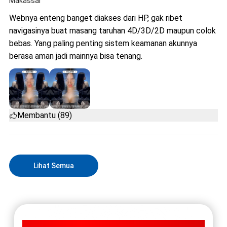
Makassar
Webnya enteng banget diakses dari HP, gak ribet
navigasinya buat masang taruhan 4D/3D/2D maupun colok
bebas. Yang paling penting sistem keamanan akunnya
berasa aman jadi mainnya bisa tenang.
Membantu (89)
Lihat Semua