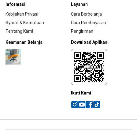
Informasi
Layanan
Kebijakan Privasi
Cara Berbelanja
Syarat & Ketentuan
Cara Pembayaran
Tentang Kami
Pengiriman
Keamanan Belanja
Download Aplikasi
Ikuti Kami