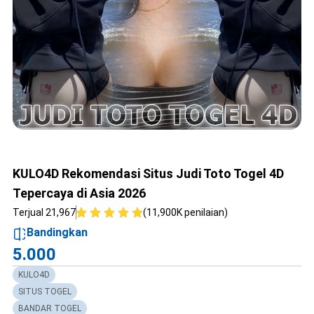
KULO4D Rekomendasi Situs Judi Toto Togel 4D
Tepercaya di Asia 2026
Terjual 21,967
(11,900K penilaian)
Bandingkan
5.000
KULO4D
SITUS TOGEL
BANDAR TOGEL