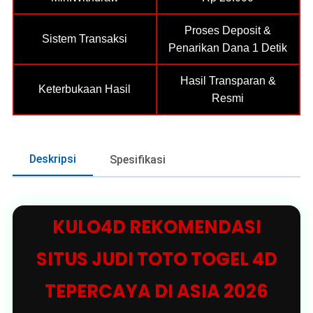
Proses Deposit &
Sistem Transaksi
Penarikan Dana 1 Detik
Hasil Transparan &
Keterbukaan Hasil
Resmi
Deskripsi
Spesifikasi
KULO4D REKOMENDASI
SITUS JUDI TOTO TOGEL 4D
TEPERCAYA DI ASIA 2026