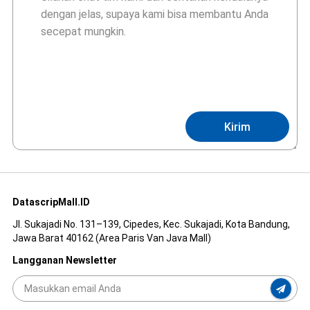
Kirim
DatascripMall.ID
Jl. Sukajadi No. 131–139, Cipedes, Kec. Sukajadi, Kota Bandung,
Jawa Barat 40162 (Area Paris Van Java Mall)
Langganan Newsletter