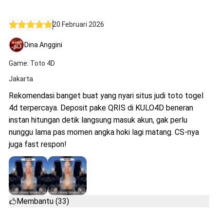
20 Februari 2026
Dina Anggini
Game: Toto 4D
Jakarta
Rekomendasi banget buat yang nyari situs judi toto togel
4d terpercaya. Deposit pake QRIS di KULO4D beneran
instan hitungan detik langsung masuk akun, gak perlu
nunggu lama pas momen angka hoki lagi matang. CS-nya
juga fast respon!
Membantu (33)