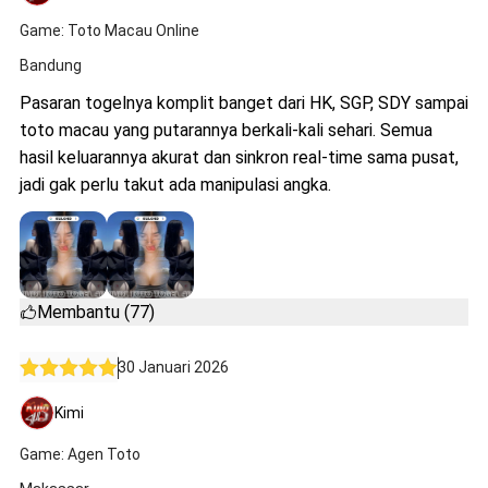
Game: Toto Macau Online
Bandung
Pasaran togelnya komplit banget dari HK, SGP, SDY sampai
toto macau yang putarannya berkali-kali sehari. Semua
hasil keluarannya akurat dan sinkron real-time sama pusat,
jadi gak perlu takut ada manipulasi angka.
Membantu (77)
30 Januari 2026
Kimi
Game: Agen Toto