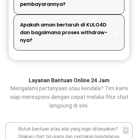
pembayarannya?
Apakah aman bertaruh di KULO4D
dan bagaimana proses withdraw-
nya?
Layanan Bantuan Online 24 Jam
Mengalami pertanyaan atau kendala? Tim kami
siap merespons dengan cepat melalui fitur chat
langsung di sini.