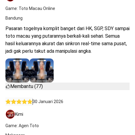
Game: Toto Macau Online
Bandung
Pasaran togelnya komplit banget dari HK, SGP, SDY sampai
toto macau yang putarannya berkali-kali sehari. Semua
hasil keluarannya akurat dan sinkron real-time sama pusat,
jadi gak perlu takut ada manipulasi angka.
Membantu (77)
30 Januari 2026
Kimi
Game: Agen Toto