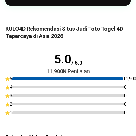
KULO4D Rekomendasi Situs Judi Toto Togel 4D
Tepercaya di Asia 2026
5.0
/ 5.0
11,900K
Penilaian
5
11,90
4
0
3
0
2
0
1
0