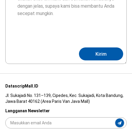
Kirim
DatascripMall.ID
Jl. Sukajadi No. 131–139, Cipedes, Kec. Sukajadi, Kota Bandung,
Jawa Barat 40162 (Area Paris Van Java Mall)
Langganan Newsletter