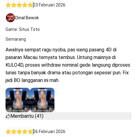
23 Februari 2026
Dinal Bewok
Game: Situs Toto
Semarang
Awalnya sempat ragu nyoba, pas iseng pasang 4D di
pasaran Macau ternyata tembus. Untung mainnya di
KULO4D, proses withdraw nominal gede langsung diproses
lunas tanpa banyak drama atau potongan sepeser pun. Fix
jadi BO langganan ini mah.
Membantu (41)
26 Februari 2026