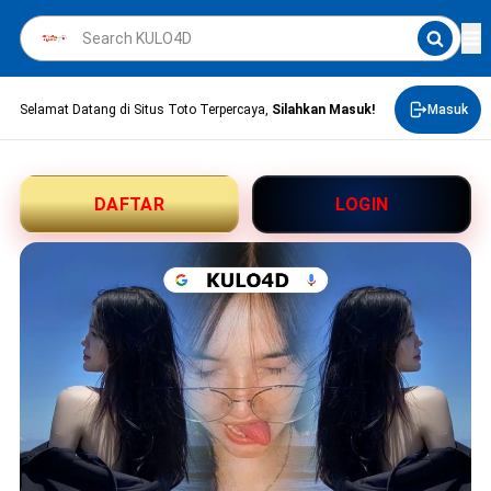
Selamat Datang di Situs Toto Terpercaya,
Silahkan Masuk!
Masuk
DAFTAR
LOGIN