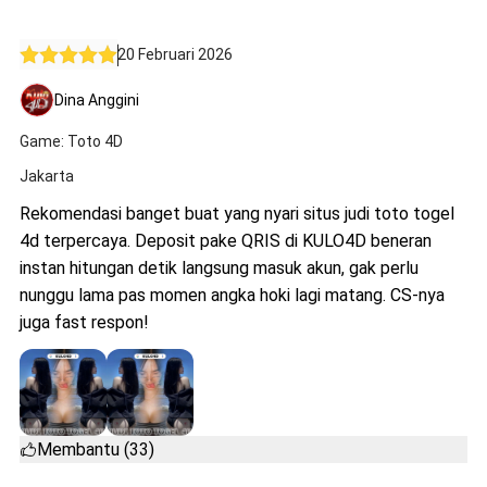
20 Februari 2026
Dina Anggini
Game: Toto 4D
Jakarta
Rekomendasi banget buat yang nyari situs judi toto togel
4d terpercaya. Deposit pake QRIS di KULO4D beneran
instan hitungan detik langsung masuk akun, gak perlu
nunggu lama pas momen angka hoki lagi matang. CS-nya
juga fast respon!
Membantu (33)