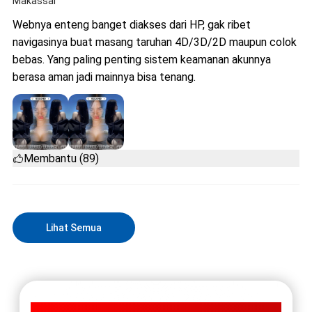
Makassar
Webnya enteng banget diakses dari HP, gak ribet
navigasinya buat masang taruhan 4D/3D/2D maupun colok
bebas. Yang paling penting sistem keamanan akunnya
berasa aman jadi mainnya bisa tenang.
Membantu (89)
Lihat Semua