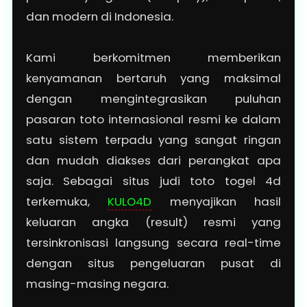
dan modern di Indonesia.
Kami berkomitmen memberikan
kenyamanan bertaruh yang maksimal
dengan mengintegrasikan puluhan
pasaran toto internasional resmi ke dalam
satu sistem terpadu yang sangat ringan
dan mudah diakses dari perangkat apa
saja. Sebagai situs judi toto togel 4d
terkemuka,
KULO4D
menyajikan hasil
keluaran angka (result) resmi yang
tersinkronisasi langsung secara real-time
dengan situs pengeluaran pusat di
masing-masing negara.