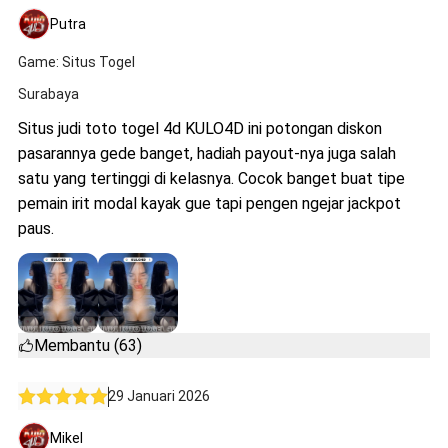
Putra
Game: Situs Togel
Surabaya
Situs judi toto togel 4d KULO4D ini potongan diskon
pasarannya gede banget, hadiah payout-nya juga salah
satu yang tertinggi di kelasnya. Cocok banget buat tipe
pemain irit modal kayak gue tapi pengen ngejar jackpot
paus.
Membantu (63)
29 Januari 2026
Mikel