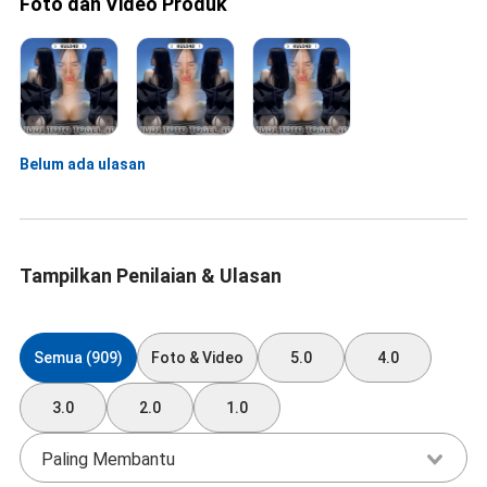
Foto dan Video Produk
Belum ada ulasan
Tampilkan Penilaian & Ulasan
Semua (909)
Foto & Video
5.0
4.0
3.0
2.0
1.0
Paling Membantu