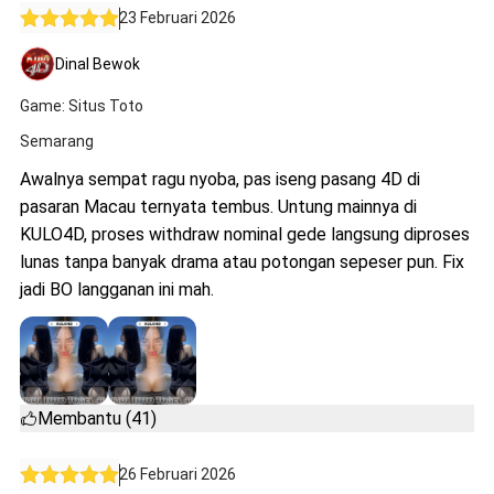
23 Februari 2026
Dinal Bewok
Game: Situs Toto
Semarang
Awalnya sempat ragu nyoba, pas iseng pasang 4D di
pasaran Macau ternyata tembus. Untung mainnya di
KULO4D, proses withdraw nominal gede langsung diproses
lunas tanpa banyak drama atau potongan sepeser pun. Fix
jadi BO langganan ini mah.
Membantu (41)
26 Februari 2026