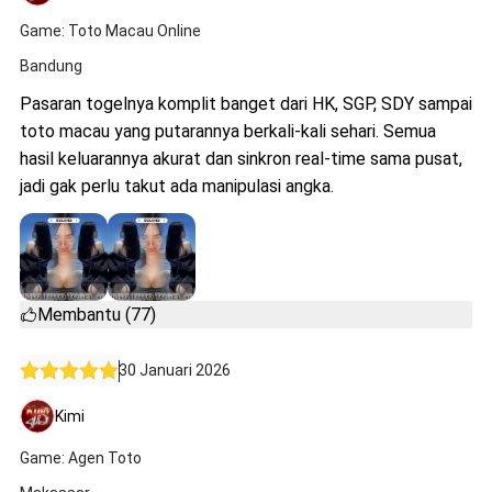
Game: Toto Macau Online
Bandung
Pasaran togelnya komplit banget dari HK, SGP, SDY sampai
toto macau yang putarannya berkali-kali sehari. Semua
hasil keluarannya akurat dan sinkron real-time sama pusat,
jadi gak perlu takut ada manipulasi angka.
Membantu (77)
30 Januari 2026
Kimi
Game: Agen Toto