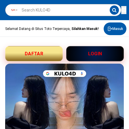
Selamat Datang di Situs Toto Terpercaya,
Silahkan Masuk!
Masuk
DAFTAR
LOGIN