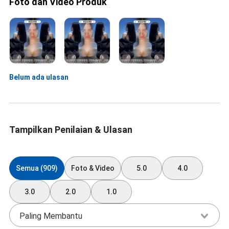
Foto dan Video Produk
Belum ada ulasan
Tampilkan Penilaian & Ulasan
Semua (909)
Foto & Video
5.0
4.0
3.0
2.0
1.0
Paling Membantu