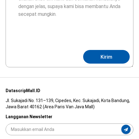
Kirim
DatascripMall.ID
Jl. Sukajadi No. 131–139, Cipedes, Kec. Sukajadi, Kota Bandung,
Jawa Barat 40162 (Area Paris Van Java Mall)
Langganan Newsletter