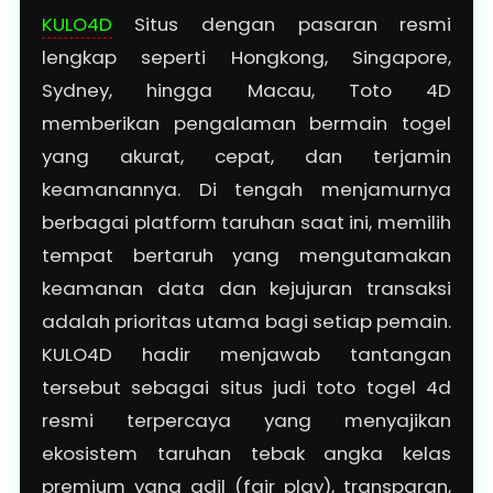
KULO4D
Situs dengan pasaran resmi
lengkap seperti Hongkong, Singapore,
Sydney, hingga Macau, Toto 4D
memberikan pengalaman bermain togel
yang akurat, cepat, dan terjamin
keamanannya. Di tengah menjamurnya
berbagai platform taruhan saat ini, memilih
tempat bertaruh yang mengutamakan
keamanan data dan kejujuran transaksi
adalah prioritas utama bagi setiap pemain.
KULO4D hadir menjawab tantangan
tersebut sebagai situs judi toto togel 4d
resmi terpercaya yang menyajikan
ekosistem taruhan tebak angka kelas
premium yang adil (fair play), transparan,