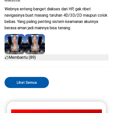
Makassar
Webnya enteng banget diakses dari HP, gak ribet
navigasinya buat masang taruhan 4D/3D/2D maupun colok
bebas. Yang paling penting sistem keamanan akunnya
berasa aman jadi mainnya bisa tenang.
Membantu (89)
Lihat Semua