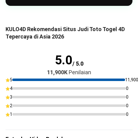
KULO4D Rekomendasi Situs Judi Toto Togel 4D
Tepercaya di Asia 2026
5.0
/ 5.0
11,900K
Penilaian
5
11,90
4
0
3
0
2
0
1
0