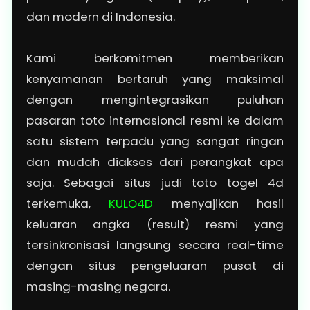
dan modern di Indonesia.
Kami berkomitmen memberikan
kenyamanan bertaruh yang maksimal
dengan mengintegrasikan puluhan
pasaran toto internasional resmi ke dalam
satu sistem terpadu yang sangat ringan
dan mudah diakses dari perangkat apa
saja. Sebagai situs judi toto togel 4d
terkemuka,
KULO4D
menyajikan hasil
keluaran angka (result) resmi yang
tersinkronisasi langsung secara real-time
dengan situs pengeluaran pusat di
masing-masing negara.