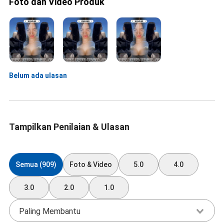
Foto dan Video Produk
Belum ada ulasan
Tampilkan Penilaian & Ulasan
Semua (909)
Foto & Video
5.0
4.0
3.0
2.0
1.0
Paling Membantu