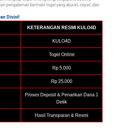
an pengalaman bermain togel yang akurat, cepat, dan
n Disini!
KETERANGAN RESMI KULO4D
KULO4D
Togel Online
Rp 5.000
Rp 25.000
Proses Deposit & Penarikan Dana 1
Detik
Hasil Transparan & Resmi