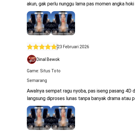
akun, gak perlu nunggu lama pas momen angka hoki 
23 Februari 2026
Dinal Bewok
Game: Situs Toto
Semarang
Awalnya sempat ragu nyoba, pas iseng pasang 4D d
langsung diproses lunas tanpa banyak drama atau po