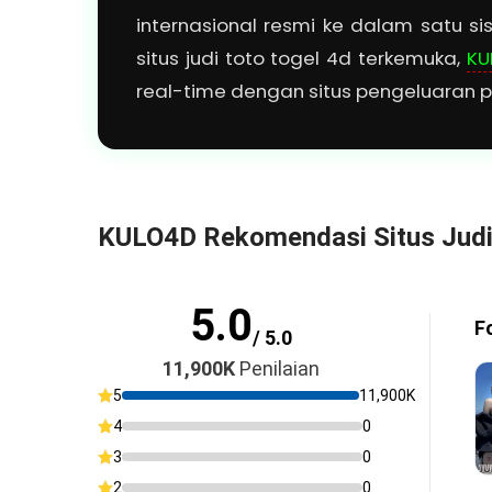
internasional resmi ke dalam satu 
situs judi toto togel 4d terkemuka,
KU
real-time dengan situs pengeluaran 
KULO4D Rekomendasi Situs Judi 
5.0
F
/ 5.0
11,900K
Penilaian
5
11,900K
4
0
3
0
2
0