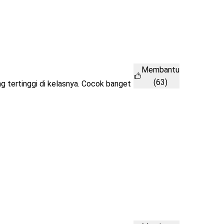
Membantu
(63)
g tertinggi di kelasnya. Cocok banget