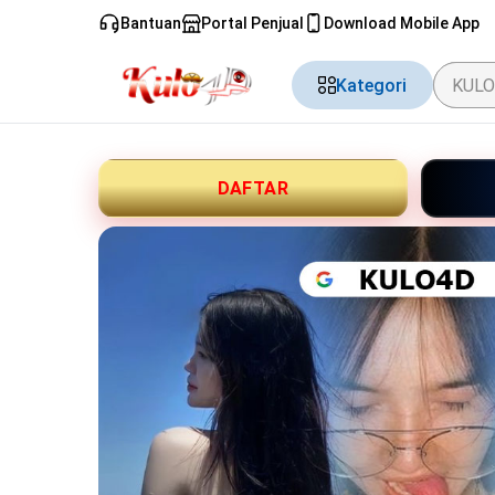
Bantuan
Portal Penjual
Download Mobile App
Kategori
KUL
DAFTAR