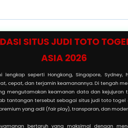
ASI SITUS JUDI TOTO TOGEL
ASIA 2026
 lengkap seperti Hongkong, Singapore, Sydney,
at, cepat, dan terjamin keamanannya. Di tengah me
yang mengutamakan keamanan data dan kejujuran tr
b tantangan tersebut sebagai situs judi toto togel
remium yang adil (fair play), transparan, dan modern
yamanan bertaruh yang maksimal dengan mengi