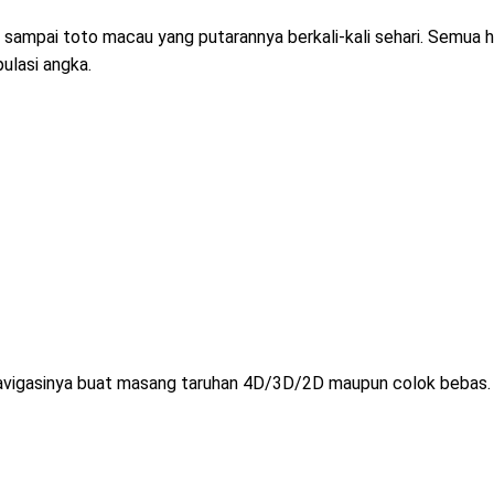
sampai toto macau yang putarannya berkali-kali sehari. Semua ha
pulasi angka.
navigasinya buat masang taruhan 4D/3D/2D maupun colok bebas.