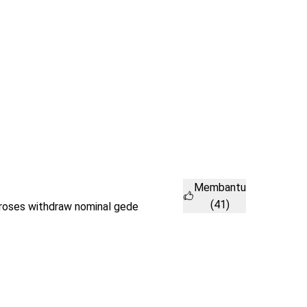
Membantu
(41)
proses withdraw nominal gede