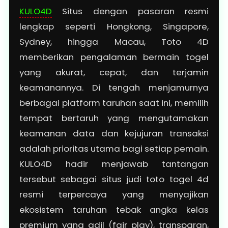
KULO4D
Situs dengan pasaran resmi
lengkap seperti Hongkong, Singapore,
Sydney, hingga Macau, Toto 4D
memberikan pengalaman bermain togel
yang akurat, cepat, dan terjamin
keamanannya. Di tengah menjamurnya
berbagai platform taruhan saat ini, memilih
tempat bertaruh yang mengutamakan
keamanan data dan kejujuran transaksi
adalah prioritas utama bagi setiap pemain.
KULO4D hadir menjawab tantangan
tersebut sebagai situs judi toto togel 4d
resmi terpercaya yang menyajikan
ekosistem taruhan tebak angka kelas
premium yang adil (fair play), transparan,