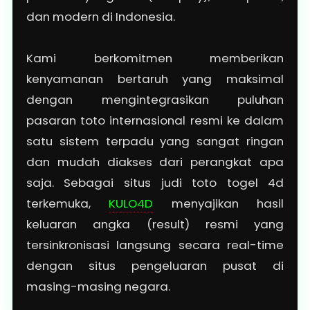
dan modern di Indonesia.
Kami berkomitmen memberikan
kenyamanan bertaruh yang maksimal
dengan mengintegrasikan puluhan
pasaran toto internasional resmi ke dalam
satu sistem terpadu yang sangat ringan
dan mudah diakses dari perangkat apa
saja. Sebagai situs judi toto togel 4d
terkemuka,
KULO4D
menyajikan hasil
keluaran angka (result) resmi yang
tersinkronisasi langsung secara real-time
dengan situs pengeluaran pusat di
masing-masing negara.