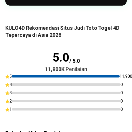
KULO4D Rekomendasi Situs Judi Toto Togel 4D
Tepercaya di Asia 2026
5.0
/ 5.0
11,900K
Penilaian
5
11,90
4
0
3
0
2
0
1
0