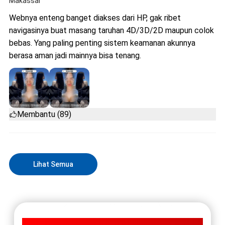
Makassar
Webnya enteng banget diakses dari HP, gak ribet
navigasinya buat masang taruhan 4D/3D/2D maupun colok
bebas. Yang paling penting sistem keamanan akunnya
berasa aman jadi mainnya bisa tenang.
Membantu (89)
Lihat Semua