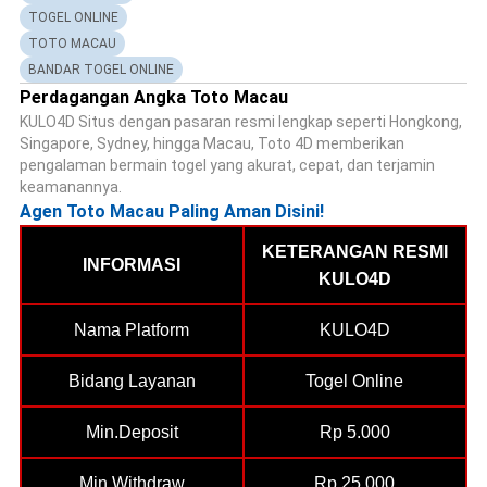
TOGEL ONLINE
TOTO MACAU
BANDAR TOGEL ONLINE
Perdagangan Angka Toto Macau
KULO4D Situs dengan pasaran resmi lengkap seperti Hongkong,
Singapore, Sydney, hingga Macau, Toto 4D memberikan
pengalaman bermain togel yang akurat, cepat, dan terjamin
keamanannya.
Agen Toto Macau Paling Aman Disini!
KETERANGAN RESMI
INFORMASI
KULO4D
Nama Platform
KULO4D
Bidang Layanan
Togel Online
Min.Deposit
Rp 5.000
Min.Withdraw
Rp 25.000