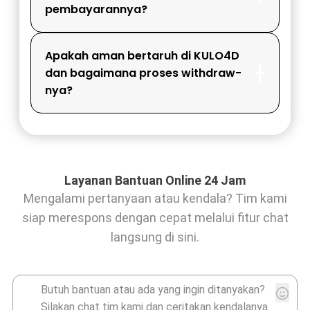
pembayarannya?
Apakah aman bertaruh di KULO4D
dan bagaimana proses withdraw-
nya?
Layanan Bantuan Online 24 Jam
Mengalami pertanyaan atau kendala? Tim kami
siap merespons dengan cepat melalui fitur chat
langsung di sini.