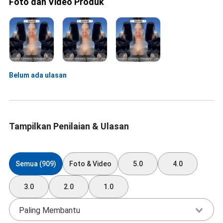
Foto dan Video Produk
Belum ada ulasan
Tampilkan Penilaian & Ulasan
Semua (909)
Foto & Video
5.0
4.0
3.0
2.0
1.0
Paling Membantu