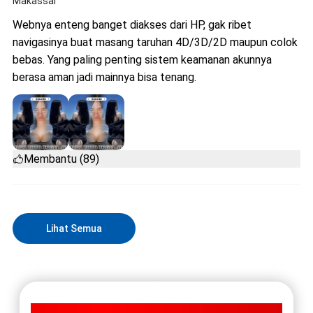
Makassar
Webnya enteng banget diakses dari HP, gak ribet
navigasinya buat masang taruhan 4D/3D/2D maupun colok
bebas. Yang paling penting sistem keamanan akunnya
berasa aman jadi mainnya bisa tenang.
Membantu (89)
Lihat Semua