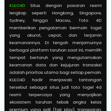
KULO4D
Situs dengan pasaran resmi
lengkap seperti Hongkong, Singapore,
Sydney, hingga Macau, Toto 4D
memberikan pengalaman bermain togel
yang akurat, cepat, dan terjamin
keamanannya. Di tengah menjamurnya
berbagai platform taruhan saat ini, memilih
tempat bertaruh yang mengutamakan
keamanan data dan kejujuran transaksi
adalah prioritas utama bagi setiap pemain.
KULO4D hadir menjawab tantangan
tersebut sebagai situs judi toto togel 4d
resmi terpercaya yang menyajikan
ekosistem taruhan tebak angka kelas
premium yang adil (fair play), transparan,