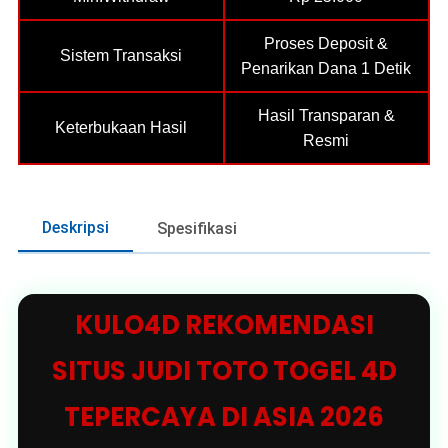
Proses Deposit &
Sistem Transaksi
Penarikan Dana 1 Detik
Hasil Transparan &
Keterbukaan Hasil
Resmi
Deskripsi
Spesifikasi
KULO4D REKOMENDASI
SITUS JUDI TOTO TOGEL 4D
TEPERCAYA DI ASIA 2026