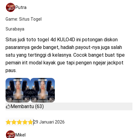
Putra
Game: Situs Togel
Surabaya
Situs judi toto togel 4d KULO4D ini potongan diskon
pasarannya gede banget, hadiah payout-nya juga salah
satu yang tertinggi di kelasnya. Cocok banget buat tipe
pemain irit modal kayak gue tapi pengen ngejar jackpot
paus.
Membantu (63)
29 Januari 2026
Mikel