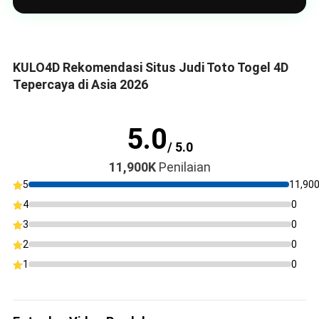
KULO4D Rekomendasi Situs Judi Toto Togel 4D
Tepercaya di Asia 2026
5.0
/ 5.0
11,900K
Penilaian
5
11,90
4
0
3
0
2
0
1
0